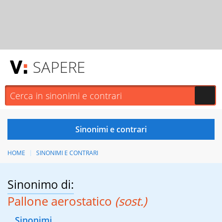
SAPERE
HOME
SINONIMI E CONTRARI
Sinonimo di:
Pallone aerostatico
(sost.)
Sinonimi