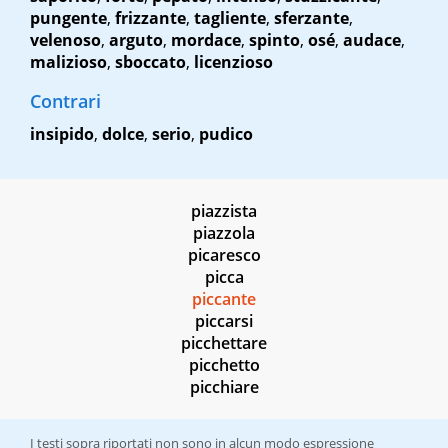
pungente
,
frizzante
,
tagliente
,
sferzante
,
velenoso
,
arguto
,
mordace
,
spinto
,
osé
,
audace
,
malizioso
,
sboccato
,
licenzioso
Contrari
insipido
,
dolce
,
serio
,
pudico
piazzista
piazzola
picaresco
picca
piccante
piccarsi
picchettare
picchetto
picchiare
I testi sopra riportati non sono in alcun modo espressione