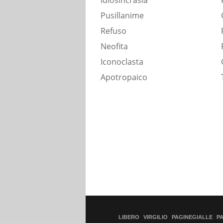
Idiosincrasia
Pusillanime
Refuso
Neofita
Iconoclasta
Apotropaico
LIBERO
VIRGILIO
PAGINEGIALLE
P