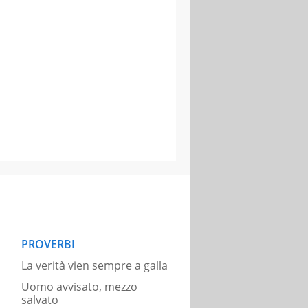
PROVERBI
La verità vien sempre a galla
Uomo avvisato, mezzo
salvato