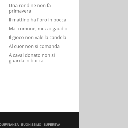
Una rondine non fa
primavera
Il mattino ha l'oro in bocca
Mal comune, mezzo gaudio
Il gioco non vale la candela
Al cuor non si comanda
A caval donato non si
guarda in bocca
QUIFINANZA
BUONISSIMO
SUPEREVA