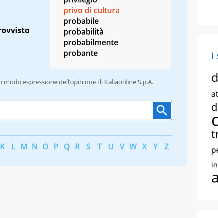
privo di cultura
probabile
rovvisto
probabilità
probabilmente
probante
I
d
un modo espressione dell’opinione di Italiaonline S.p.A.
at
d
t
K
L
M
N
O
P
Q
R
S
T
U
V
W
X
Y
Z
p
i