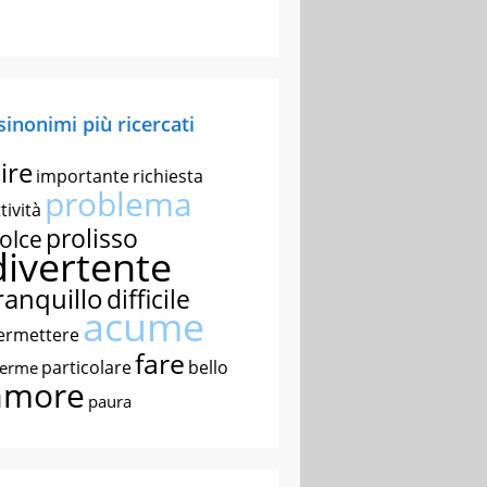
 sinonimi più ricercati
ire
importante
richiesta
problema
tività
prolisso
olce
divertente
ranquillo
difficile
acume
ermettere
fare
particolare
bello
nerme
amore
paura