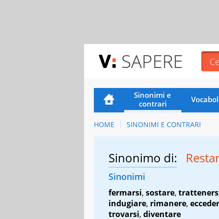
SAPERE
Sinonimi e
Vocabol
contrari
HOME
SINONIMI E CONTRARI
Sinonimo di:
Restar
Sinonimi
fermarsi
,
sostare
,
tratteners
indugiare
,
rimanere
,
eccede
trovarsi
,
diventare