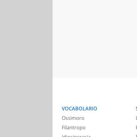
VOCABOLARIO
Ossimoro
Filantropo