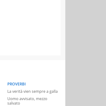
PROVERBI
La verità vien sempre a galla
Uomo avvisato, mezzo
salvato