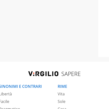
SAPERE
SINONIMI E CONTRARI
RIME
Libertà
Vita
Facile
Sole