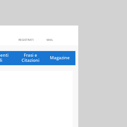
REGISTRATI
MAIL
enti
Frasi e
Magazine
li
Citazioni