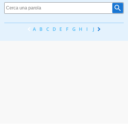
A
B
C
D
E
F
G
H
I
J
K
L
M
N