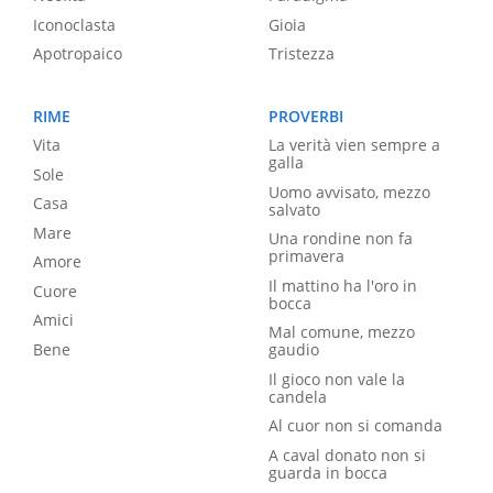
Iconoclasta
Gioia
Apotropaico
Tristezza
RIME
PROVERBI
Vita
La verità vien sempre a
galla
Sole
Uomo avvisato, mezzo
Casa
salvato
Mare
Una rondine non fa
primavera
Amore
Il mattino ha l'oro in
Cuore
bocca
Amici
Mal comune, mezzo
Bene
gaudio
Il gioco non vale la
candela
Al cuor non si comanda
A caval donato non si
guarda in bocca