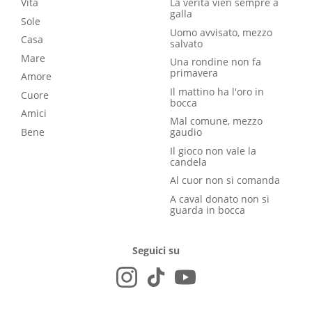
Vita
La verità vien sempre a
galla
Sole
Uomo avvisato, mezzo
Casa
salvato
Mare
Una rondine non fa
primavera
Amore
Il mattino ha l'oro in
Cuore
bocca
Amici
Mal comune, mezzo
Bene
gaudio
Il gioco non vale la
candela
Al cuor non si comanda
A caval donato non si
guarda in bocca
Seguici su