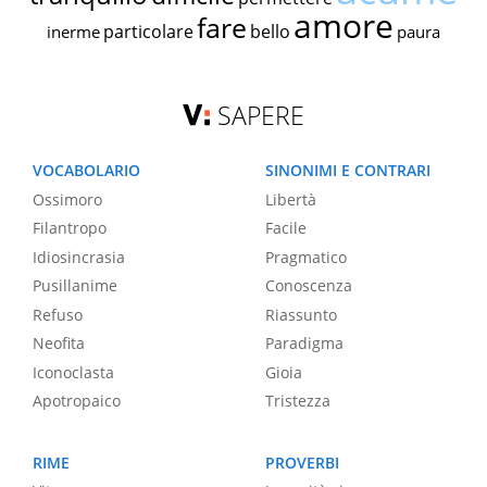
amore
fare
particolare
bello
inerme
paura
SAPERE
VOCABOLARIO
SINONIMI E CONTRARI
Ossimoro
Libertà
Filantropo
Facile
Idiosincrasia
Pragmatico
Pusillanime
Conoscenza
Refuso
Riassunto
Neofita
Paradigma
Iconoclasta
Gioia
Apotropaico
Tristezza
RIME
PROVERBI