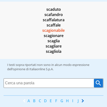
scaduto
scafandro
scaffalatura
scaffale
scagionabile
scagionare
scaglia
scagliare
scagliola
I testi sopra riportati non sono in alcun modo espressione
dell’opinione di Italiaonline S.p.A.
A
B
C
D
E
F
G
H
I
J
K
L
M
N