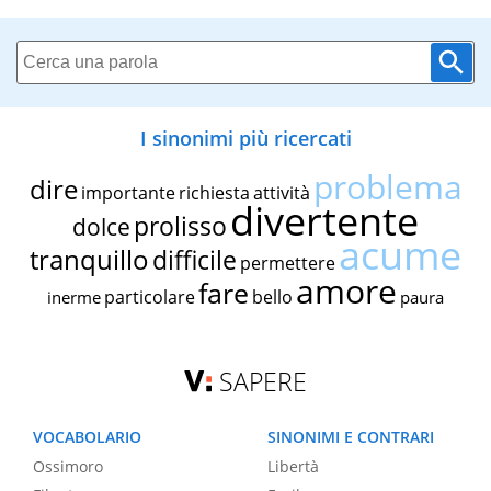
I sinonimi più ricercati
problema
dire
importante
richiesta
attività
divertente
prolisso
dolce
acume
tranquillo
difficile
permettere
amore
fare
particolare
bello
inerme
paura
SAPERE
VOCABOLARIO
SINONIMI E CONTRARI
Ossimoro
Libertà