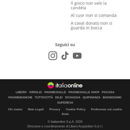
Il gioco non vale la
candela
Al cuor non si comanda
A caval donato non si
guarda in bocca
Seguici su
LIBERO
VIRGILIO
PAGINEGIALLE
PAGINEGIALLE SHOP
PGCASA
PAGINEBIANCHE
TUTTOCITTÀ
DILEI
SIVIAGGIA
QUIFINANZA
BUONISSIMO
SUPEREVA
Chi siamo
Note Legali
Privacy
Cookie Policy
Preferenze sui cookie
Aiuto
© Italiaonline S.p.A. 2026
Direzione e coordinamento di Libero Acquisition S.á r.l.