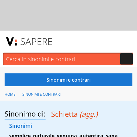
SAPERE
HOME
SINONIMI E CONTRARI
Sinonimo di:
Schietta
(agg.)
Sinonimi
semplice
,
naturale
,
genuina
,
autentica
,
sana
,