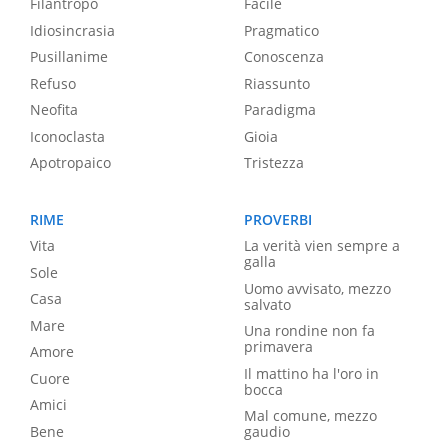
Filantropo
Facile
Idiosincrasia
Pragmatico
Pusillanime
Conoscenza
Refuso
Riassunto
Neofita
Paradigma
Iconoclasta
Gioia
Apotropaico
Tristezza
RIME
PROVERBI
Vita
La verità vien sempre a
galla
Sole
Uomo avvisato, mezzo
Casa
salvato
Mare
Una rondine non fa
primavera
Amore
Il mattino ha l'oro in
Cuore
bocca
Amici
Mal comune, mezzo
Bene
gaudio