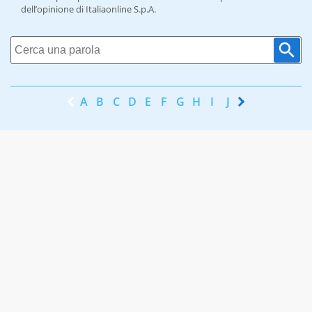
dell’opinione di Italiaonline S.p.A.
A
B
C
D
E
F
G
H
I
J
K
L
M
N