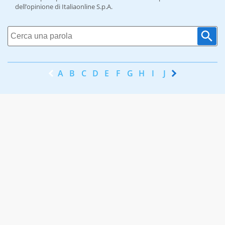
dell’opinione di Italiaonline S.p.A.
A
B
C
D
E
F
G
H
I
J
K
L
M
N