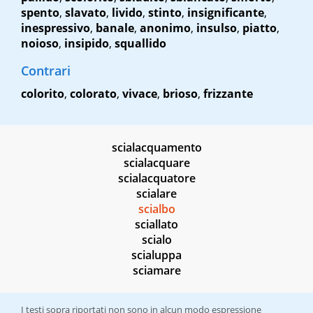
spento
,
slavato
,
livido
,
stinto
,
insignificante
,
inespressivo
,
banale
,
anonimo
,
insulso
,
piatto
,
noioso
,
insipido
,
squallido
Contrari
colorito
,
colorato
,
vivace
,
brioso
,
frizzante
scialacquamento
scialacquare
scialacquatore
scialare
scialbo
sciallato
scialo
scialuppa
sciamare
I testi sopra riportati non sono in alcun modo espressione