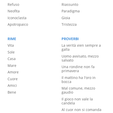
Refuso
Riassunto
Neofita
Paradigma
Iconoclasta
Gioia
Apotropaico
Tristezza
RIME
PROVERBI
Vita
La verità vien sempre a
galla
Sole
Uomo avvisato, mezzo
Casa
salvato
Mare
Una rondine non fa
primavera
Amore
Il mattino ha l'oro in
Cuore
bocca
Amici
Mal comune, mezzo
Bene
gaudio
Il gioco non vale la
candela
Al cuor non si comanda