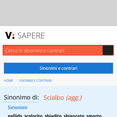
SAPERE
HOME
SINONIMI E CONTRARI
Sinonimo di:
Scialbo
(agg.)
Sinonimi
pallido
,
scolorito
,
sbiadito
,
sbiancato
,
smorto
,