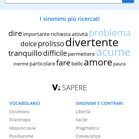
I sinonimi più ricercati
problema
dire
importante
richiesta
attività
divertente
prolisso
dolce
acume
tranquillo
difficile
permettere
amore
fare
particolare
bello
inerme
paura
SAPERE
VOCABOLARIO
SINONIMI E CONTRARI
Ossimoro
Libertà
Filantropo
Facile
Idiosincrasia
Pragmatico
Pusillanime
Conoscenza