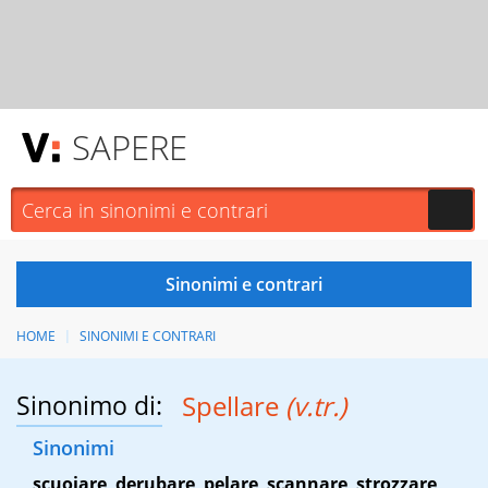
SAPERE
HOME
SINONIMI E CONTRARI
Sinonimo di:
Spellare
(v.tr.)
Sinonimi
scuoiare
,
derubare
,
pelare
,
scannare
,
strozzare
,