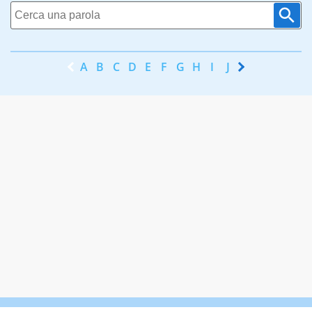
A
B
C
D
E
F
G
H
I
J
K
L
M
N