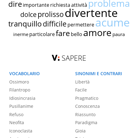
problema
dire
importante
richiesta
attività
divertente
prolisso
dolce
acume
tranquillo
difficile
permettere
amore
fare
particolare
bello
inerme
paura
SAPERE
VOCABOLARIO
SINONIMI E CONTRARI
Ossimoro
Libertà
Filantropo
Facile
Idiosincrasia
Pragmatico
Pusillanime
Conoscenza
Refuso
Riassunto
Neofita
Paradigma
Iconoclasta
Gioia