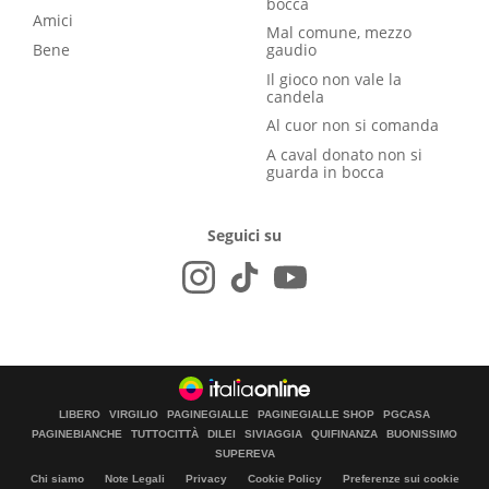
bocca
Amici
Mal comune, mezzo
Bene
gaudio
Il gioco non vale la
candela
Al cuor non si comanda
A caval donato non si
guarda in bocca
Seguici su
LIBERO
VIRGILIO
PAGINEGIALLE
PAGINEGIALLE SHOP
PGCASA
PAGINEBIANCHE
TUTTOCITTÀ
DILEI
SIVIAGGIA
QUIFINANZA
BUONISSIMO
SUPEREVA
Chi siamo
Note Legali
Privacy
Cookie Policy
Preferenze sui cookie