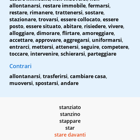
allontanarsi
,
restare immobile
,
fermarsi
,
restare
,
rimanere
,
trattenersi
,
sostare
,
stazionare
,
trovarsi
,
essere collocato
,
essere
posto
,
essere situato
,
abitare
,
risiedere
,
vivere
,
alloggiare
,
dimorare
,
flirtare
,
amoreggiare
,
accettare
,
approvare
,
aggregarsi
,
uniformarsi
,
entrarci
,
mettersi
,
attenersi
,
seguire
,
competere
,
toccare
,
intervenire
,
schierarsi
,
parteggiare
Contrari
allontanarsi
,
trasferirsi
,
cambiare casa
,
muoversi
,
spostarsi
,
andare
stanziato
stanzino
stappare
star
stare davanti