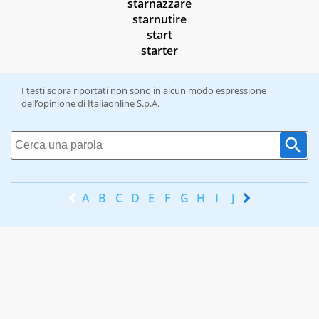
starnazzare
starnutire
start
starter
I testi sopra riportati non sono in alcun modo espressione
dell’opinione di Italiaonline S.p.A.
A
B
C
D
E
F
G
H
I
J
K
L
M
N