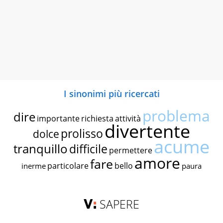
I sinonimi più ricercati
problema
dire
importante
richiesta
attività
divertente
prolisso
dolce
acume
tranquillo
difficile
permettere
amore
fare
particolare
bello
inerme
paura
SAPERE