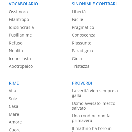
VOCABOLARIO
SINONIMI E CONTRARI
Ossimoro
Libertà
Filantropo
Facile
Idiosincrasia
Pragmatico
Pusillanime
Conoscenza
Refuso
Riassunto
Neofita
Paradigma
Iconoclasta
Gioia
Apotropaico
Tristezza
RIME
PROVERBI
Vita
La verità vien sempre a
galla
Sole
Uomo avvisato, mezzo
Casa
salvato
Mare
Una rondine non fa
primavera
Amore
Il mattino ha l'oro in
Cuore