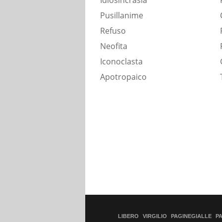
Idiosincrasia
Pusillanime
Refuso
Neofita
Iconoclasta
Apotropaico
LIBERO
VIRGILIO
PAGINEGIALLE
P