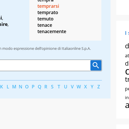
temprarsi
temprato
i
,
temuto
hire
,
tenace
tenacemente
I
d
un modo espressione dell’opinione di Italiaonline S.p.A.
at
d
t
K
L
M
N
O
P
Q
R
S
T
U
V
W
X
Y
Z
p
i