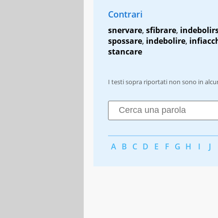
Contrari
snervare
,
sfibrare
,
indebolirs
spossare
,
indebolire
,
infiacc
stancare
I testi sopra riportati non sono in alc
A
B
C
D
E
F
G
H
I
J