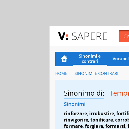
SAPERE
Sinonimi e
Vocabol
contrari
HOME
SINONIMI E CONTRARI
Sinonimo di:
Tempr
Sinonimi
rinforzare
,
irrobustire
,
fortif
rinvigorire
,
tonificare
,
corro
formare
,
forgiare
,
formarsi
,