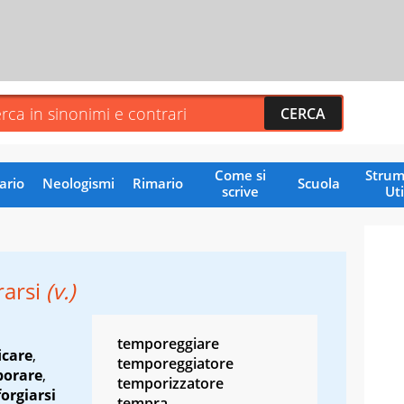
Come si
Strum
ario
Neologismi
Rimario
Scuola
scrive
Uti
arsi
(v.)
temporeggiare
icare
,
temporeggiatore
borare
,
temporizzatore
forgiarsi
tempra