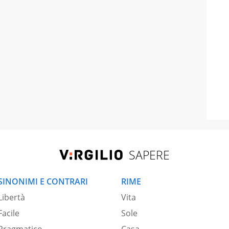
SAPERE
SINONIMI E CONTRARI
RIME
Libertà
Vita
Facile
Sole