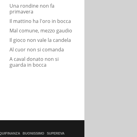
Una rondine non fa
primavera
Il mattino ha l'oro in bocca
Mal comune, mezzo gaudio
Il gioco non vale la candela
Al cuor non si comanda
A caval donato non si
guarda in bocca
QUIFINANZA
BUONISSIMO
SUPEREVA