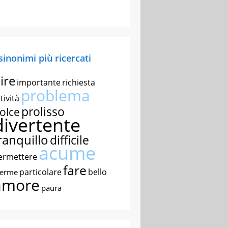
 sinonimi più ricercati
ire
importante
richiesta
problema
tività
prolisso
olce
divertente
ranquillo
difficile
acume
ermettere
fare
particolare
bello
nerme
amore
paura