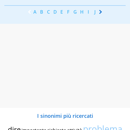
A
B
C
D
E
F
G
H
I
J
K
L
M
N
I sinonimi più ricercati
problema
dire