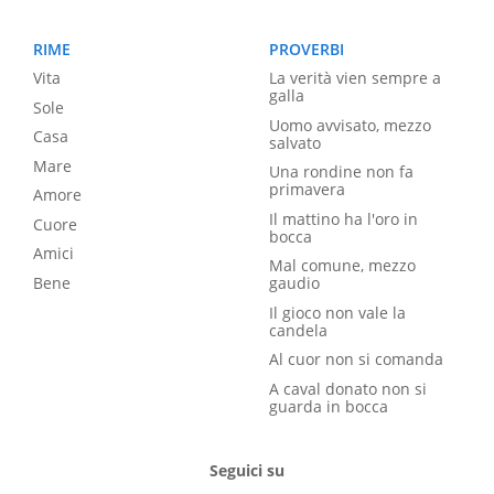
RIME
PROVERBI
Vita
La verità vien sempre a
galla
Sole
Uomo avvisato, mezzo
Casa
salvato
Mare
Una rondine non fa
primavera
Amore
Il mattino ha l'oro in
Cuore
bocca
Amici
Mal comune, mezzo
Bene
gaudio
Il gioco non vale la
candela
Al cuor non si comanda
A caval donato non si
guarda in bocca
Seguici su