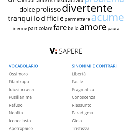
importante
richiesta
attività
divertente
prolisso
dolce
acume
tranquillo
difficile
permettere
amore
fare
particolare
bello
inerme
paura
SAPERE
VOCABOLARIO
SINONIMI E CONTRARI
Ossimoro
Libertà
Filantropo
Facile
Idiosincrasia
Pragmatico
Pusillanime
Conoscenza
Refuso
Riassunto
Neofita
Paradigma
Iconoclasta
Gioia
Apotropaico
Tristezza