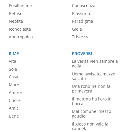
Pusillanime
Conoscenza
Refuso
Riassunto
Neofita
Paradigma
Iconoclasta
Gioia
Apotropaico
Tristezza
RIME
PROVERBI
Vita
La verità vien sempre a
galla
Sole
Uomo avvisato, mezzo
Casa
salvato
Mare
Una rondine non fa
primavera
Amore
Il mattino ha l'oro in
Cuore
bocca
Amici
Mal comune, mezzo
Bene
gaudio
Il gioco non vale la
candela