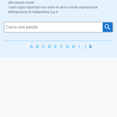
allo stesso modo
I testi sopra riportati non sono in alcun modo espressione
dell’opinione di Italiaonline S.p.A.
A
B
C
D
E
F
G
H
I
J
K
L
M
N