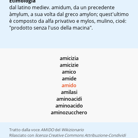
Etimologia
dal latino mediev.
amidum
, da un precedente
àmylum
, a sua volta dal greco
amylon
; quest'ultimo
è composto da alfa privativo e
mylos
, mulino, cioé:
"prodotto senza l'uso della macina".
amicizia
amicizie
amico
amide
amido
amilasi
aminoacidi
aminoacido
aminozucchero
Tratto dalla voce
AMIDO
del
Wikizionario
Rilasciato con
licenza Creative Commons Attribuzione-Condividi