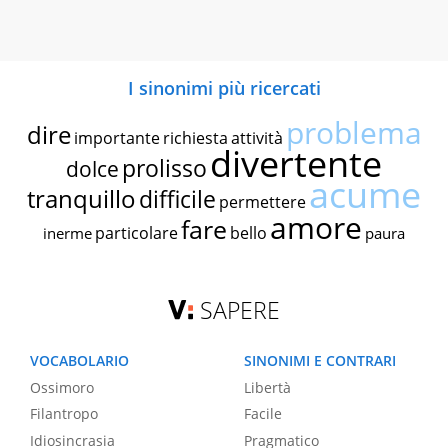
I sinonimi più ricercati
problema
dire
importante
richiesta
attività
divertente
prolisso
dolce
acume
tranquillo
difficile
permettere
amore
fare
particolare
bello
inerme
paura
SAPERE
VOCABOLARIO
SINONIMI E CONTRARI
Ossimoro
Libertà
Filantropo
Facile
Idiosincrasia
Pragmatico