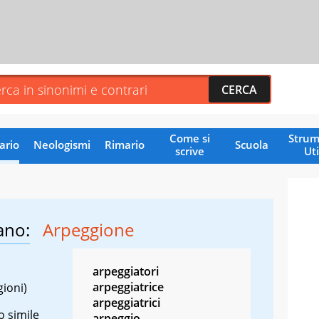
Come si
Strum
ario
Neologismi
Rimario
Scuola
scrive
Uti
ano:
Arpeggione
arpeggiatori
arpeggiatrice
gioni)
arpeggiatrici
o simile
arpeggio