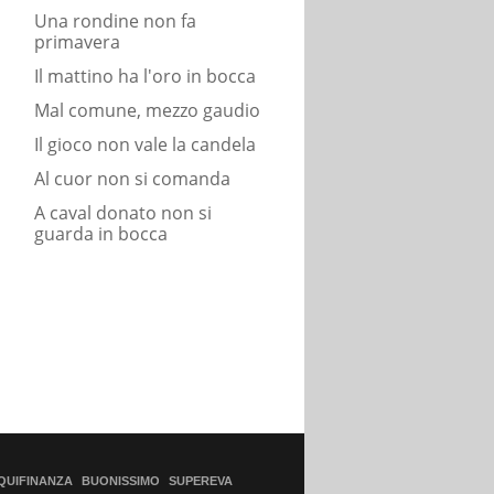
Una rondine non fa
primavera
Il mattino ha l'oro in bocca
Mal comune, mezzo gaudio
Il gioco non vale la candela
Al cuor non si comanda
A caval donato non si
guarda in bocca
QUIFINANZA
BUONISSIMO
SUPEREVA