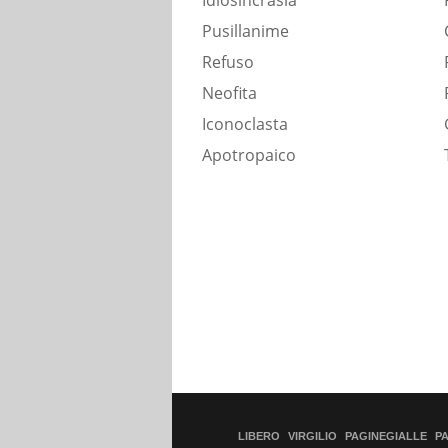
Idiosincrasia
Pusillanime
Refuso
Neofita
Iconoclasta
Apotropaico
LIBERO
VIRGILIO
PAGINEGIALLE
P