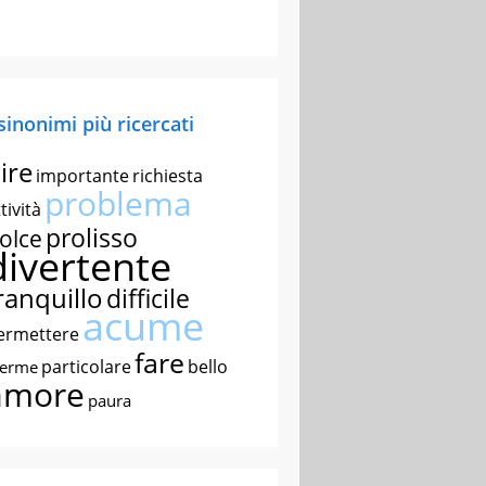
 sinonimi più ricercati
ire
importante
richiesta
problema
tività
prolisso
olce
divertente
ranquillo
difficile
acume
ermettere
fare
particolare
bello
nerme
amore
paura