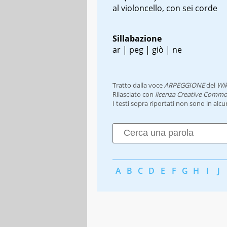
al violoncello, con sei corde
Sillabazione
ar | peg | giò | ne
Tratto dalla voce
ARPEGGIONE
del
Wik
Rilasciato con
licenza Creative Commo
I testi sopra riportati non sono in alc
A
B
C
D
E
F
G
H
I
J