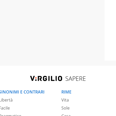
SAPERE
SINONIMI E CONTRARI
RIME
Libertà
Vita
Facile
Sole