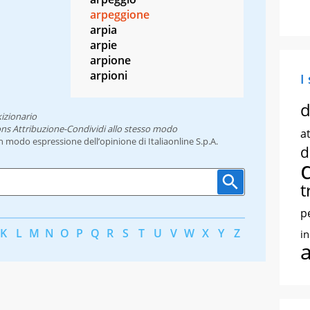
arpeggione
arpia
arpie
arpione
arpioni
I
d
izionario
ns Attribuzione-Condividi allo stesso modo
at
un modo espressione dell’opinione di Italiaonline S.p.A.
d
t
p
K
L
M
N
O
P
Q
R
S
T
U
V
W
X
Y
Z
i