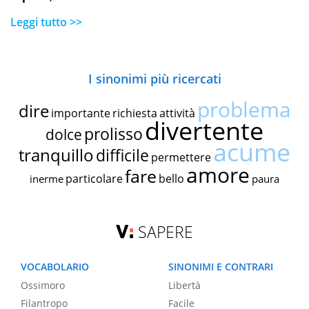
Leggi tutto >>
I sinonimi più ricercati
problema
dire
importante
richiesta
attività
divertente
prolisso
dolce
acume
tranquillo
difficile
permettere
amore
fare
particolare
bello
inerme
paura
SAPERE
VOCABOLARIO
SINONIMI E CONTRARI
Ossimoro
Libertà
Filantropo
Facile