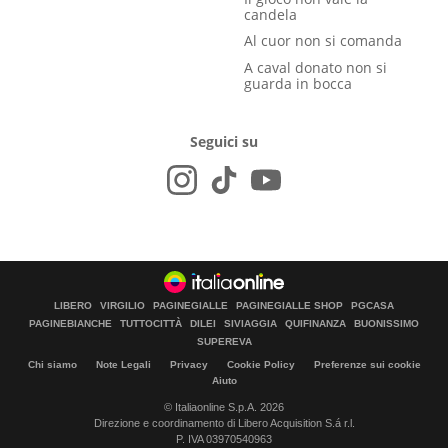
candela
Al cuor non si comanda
A caval donato non si
guarda in bocca
Seguici su
LIBERO
VIRGILIO
PAGINEGIALLE
PAGINEGIALLE SHOP
PGCASA
PAGINEBIANCHE
TUTTOCITTÀ
DILEI
SIVIAGGIA
QUIFINANZA
BUONISSIMO
SUPEREVA
Chi siamo
Note Legali
Privacy
Cookie Policy
Preferenze sui cookie
Aiuto
© Italiaonline S.p.A. 2026
Direzione e coordinamento di Libero Acquisition S.á r.l.
P. IVA 03970540963