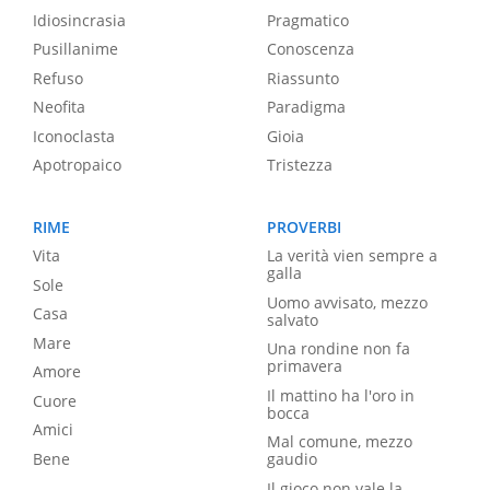
Idiosincrasia
Pragmatico
Pusillanime
Conoscenza
Refuso
Riassunto
Neofita
Paradigma
Iconoclasta
Gioia
Apotropaico
Tristezza
RIME
PROVERBI
Vita
La verità vien sempre a
galla
Sole
Uomo avvisato, mezzo
Casa
salvato
Mare
Una rondine non fa
primavera
Amore
Il mattino ha l'oro in
Cuore
bocca
Amici
Mal comune, mezzo
Bene
gaudio
Il gioco non vale la