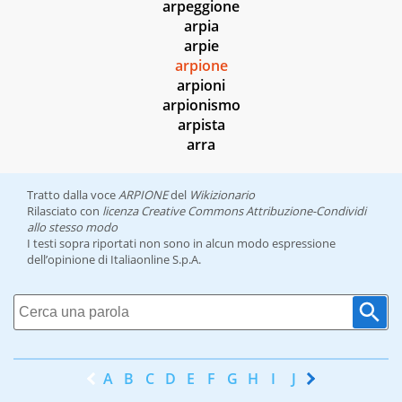
arpeggione
arpia
arpie
arpione
arpioni
arpionismo
arpista
arra
Tratto dalla voce
ARPIONE
del
Wikizionario
Rilasciato con
licenza Creative Commons Attribuzione-Condividi
allo stesso modo
I testi sopra riportati non sono in alcun modo espressione
dell’opinione di Italiaonline S.p.A.
A
B
C
D
E
F
G
H
I
J
K
L
M
N