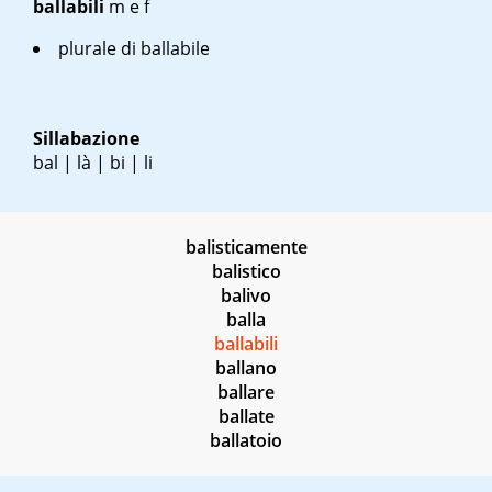
ballabili
m
e
f
plurale di ballabile
Sillabazione
bal | là | bi | li
balisticamente
balistico
balivo
balla
ballabili
ballano
ballare
ballate
ballatoio