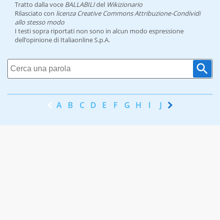
Tratto dalla voce
BALLABILI
del
Wikizionario
Rilasciato con
licenza Creative Commons Attribuzione-Condividi
allo stesso modo
I testi sopra riportati non sono in alcun modo espressione
dell’opinione di Italiaonline S.p.A.
A
B
C
D
E
F
G
H
I
J
K
L
M
N