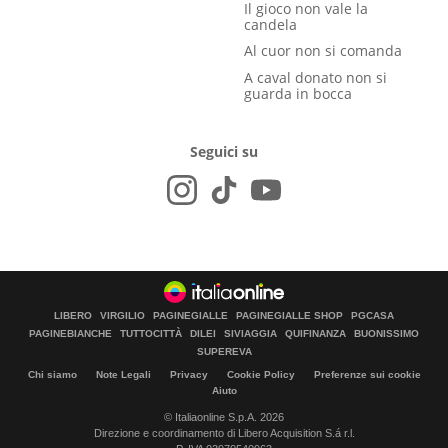
Il gioco non vale la
candela
Al cuor non si comanda
A caval donato non si
guarda in bocca
Seguici su
LIBERO
VIRGILIO
PAGINEGIALLE
PAGINEGIALLE SHOP
PGCASA
PAGINEBIANCHE
TUTTOCITTÀ
DILEI
SIVIAGGIA
QUIFINANZA
BUONISSIMO
SUPEREVA
Chi siamo
Note Legali
Privacy
Cookie Policy
Preferenze sui cookie
Aiuto
© Italiaonline S.p.A. 2026
Direzione e coordinamento di Libero Acquisition S.á r.l.