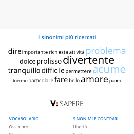
I sinonimi più ricercati
problema
dire
importante
richiesta
attività
divertente
prolisso
dolce
acume
tranquillo
difficile
permettere
amore
fare
particolare
bello
inerme
paura
SAPERE
VOCABOLARIO
SINONIMI E CONTRARI
Ossimoro
Libertà