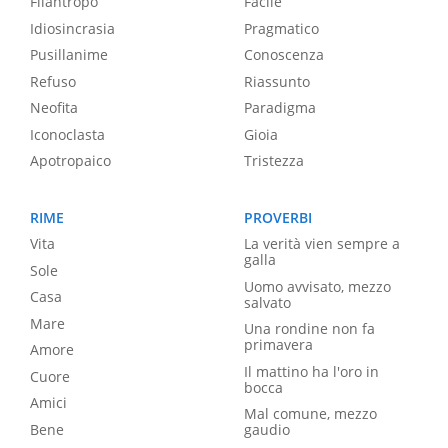
Filantropo
Facile
Idiosincrasia
Pragmatico
Pusillanime
Conoscenza
Refuso
Riassunto
Neofita
Paradigma
Iconoclasta
Gioia
Apotropaico
Tristezza
RIME
PROVERBI
Vita
La verità vien sempre a
galla
Sole
Uomo avvisato, mezzo
Casa
salvato
Mare
Una rondine non fa
primavera
Amore
Il mattino ha l'oro in
Cuore
bocca
Amici
Mal comune, mezzo
Bene
gaudio