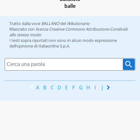
balle
Tratto dalla voce
BALLANO
del
Wikizionario
Rilasciato con
licenza Creative Commons Attribuzione-Condividi
allo stesso modo
I testi sopra riportati non sono in alcun modo espressione
dell’opinione di Italiaonline S.p.A.
A
B
C
D
E
F
G
H
I
J
K
L
M
N