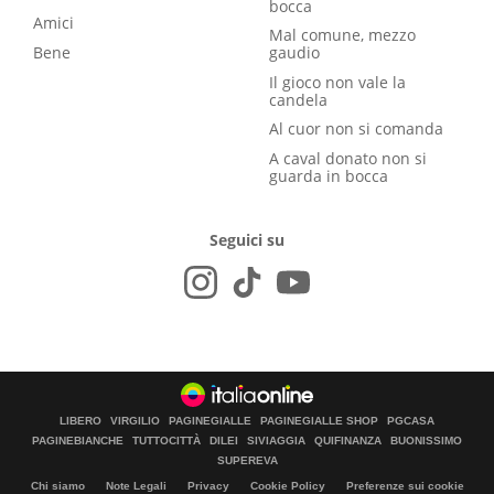
bocca
Amici
Mal comune, mezzo
Bene
gaudio
Il gioco non vale la
candela
Al cuor non si comanda
A caval donato non si
guarda in bocca
Seguici su
LIBERO
VIRGILIO
PAGINEGIALLE
PAGINEGIALLE SHOP
PGCASA
PAGINEBIANCHE
TUTTOCITTÀ
DILEI
SIVIAGGIA
QUIFINANZA
BUONISSIMO
SUPEREVA
Chi siamo
Note Legali
Privacy
Cookie Policy
Preferenze sui cookie