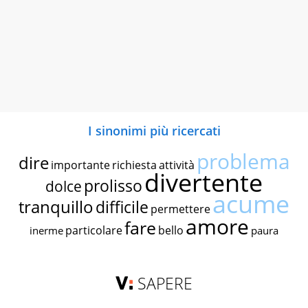
I sinonimi più ricercati
problema
dire
importante
richiesta
attività
divertente
prolisso
dolce
acume
tranquillo
difficile
permettere
amore
fare
particolare
bello
inerme
paura
SAPERE