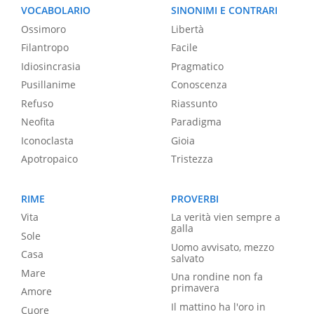
VOCABOLARIO
SINONIMI E CONTRARI
Ossimoro
Libertà
Filantropo
Facile
Idiosincrasia
Pragmatico
Pusillanime
Conoscenza
Refuso
Riassunto
Neofita
Paradigma
Iconoclasta
Gioia
Apotropaico
Tristezza
RIME
PROVERBI
Vita
La verità vien sempre a
galla
Sole
Uomo avvisato, mezzo
Casa
salvato
Mare
Una rondine non fa
primavera
Amore
Il mattino ha l'oro in
Cuore