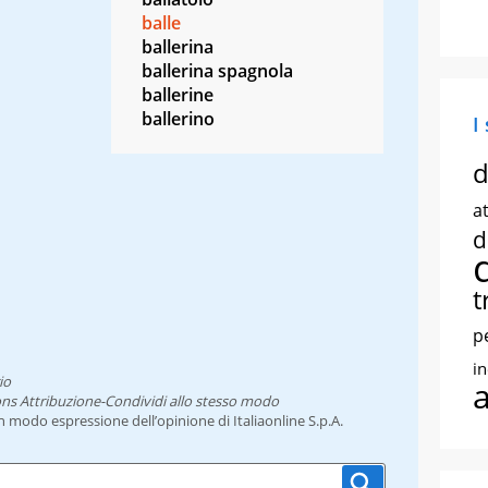
balle
ballerina
ballerina spagnola
ballerine
ballerino
I
d
at
d
t
p
i
io
ns Attribuzione-Condividi allo stesso modo
un modo espressione dell’opinione di Italiaonline S.p.A.