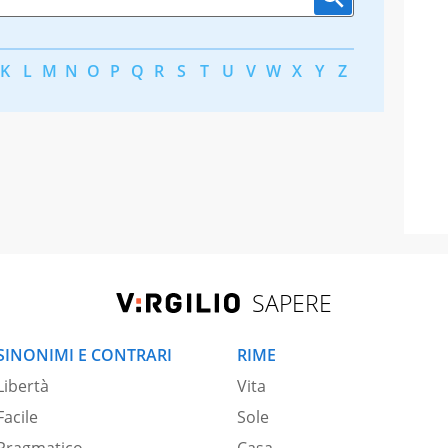
K
L
M
N
O
P
Q
R
S
T
U
V
W
X
Y
Z
SAPERE
SINONIMI E CONTRARI
RIME
Libertà
Vita
Facile
Sole