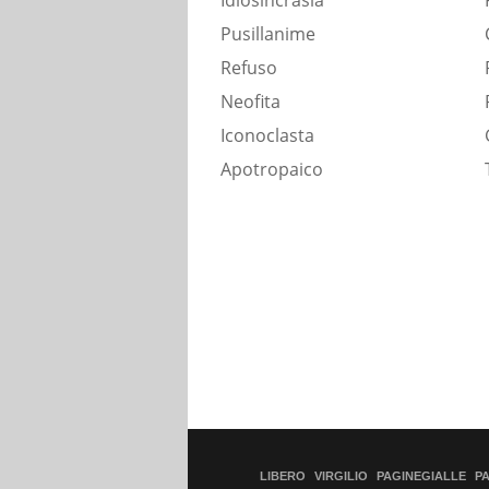
Idiosincrasia
Pusillanime
Refuso
Neofita
Iconoclasta
Apotropaico
LIBERO
VIRGILIO
PAGINEGIALLE
P