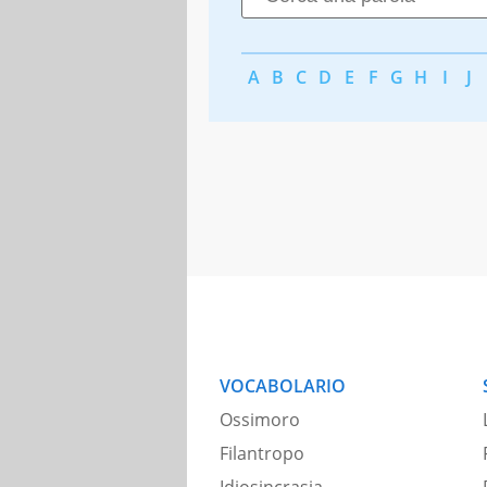
A
B
C
D
E
F
G
H
I
J
VOCABOLARIO
Ossimoro
Filantropo