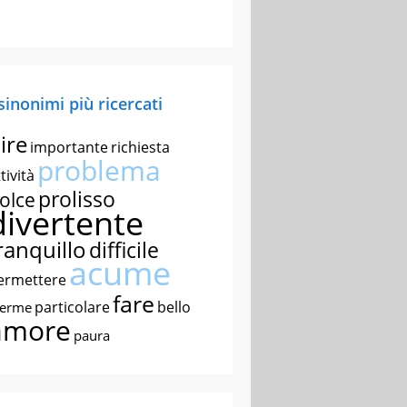
 sinonimi più ricercati
ire
importante
richiesta
problema
tività
prolisso
olce
divertente
ranquillo
difficile
acume
ermettere
fare
particolare
bello
nerme
amore
paura