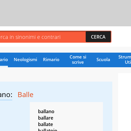
Come si
Strum
ario
Neologismi
Rimario
Scuola
scrive
Uti
ano:
Balle
ballano
ballare
ballate
ballatoio