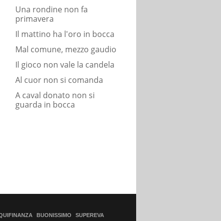
Una rondine non fa
primavera
Il mattino ha l'oro in bocca
Mal comune, mezzo gaudio
Il gioco non vale la candela
Al cuor non si comanda
A caval donato non si
guarda in bocca
QUIFINANZA
BUONISSIMO
SUPEREVA