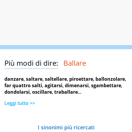
Più modi di dire:
Ballare
danzare
,
saltare
,
saltellare
,
piroettare
,
ballonzolare
,
far quattro salti
,
agitarsi
,
dimenarsi
,
sgambettare
,
dondolarsi
,
oscillare
,
traballare
...
Leggi tutto >>
I sinonimi più ricercati