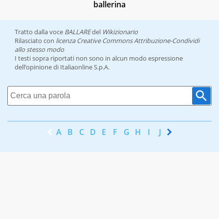
ballerina
Tratto dalla voce
BALLARE
del
Wikizionario
Rilasciato con
licenza Creative Commons Attribuzione-Condividi
allo stesso modo
I testi sopra riportati non sono in alcun modo espressione
dell’opinione di Italiaonline S.p.A.
A
B
C
D
E
F
G
H
I
J
K
L
M
N