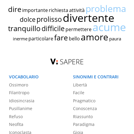
problema
dire
importante
richiesta
attività
divertente
prolisso
dolce
acume
tranquillo
difficile
permettere
amore
fare
particolare
bello
inerme
paura
SAPERE
VOCABOLARIO
SINONIMI E CONTRARI
Ossimoro
Libertà
Filantropo
Facile
Idiosincrasia
Pragmatico
Pusillanime
Conoscenza
Refuso
Riassunto
Neofita
Paradigma
Iconoclasta
Gioia