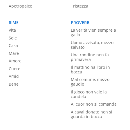
Apotropaico
Tristezza
RIME
PROVERBI
Vita
La verità vien sempre a
galla
Sole
Uomo avvisato, mezzo
Casa
salvato
Mare
Una rondine non fa
primavera
Amore
Il mattino ha l'oro in
Cuore
bocca
Amici
Mal comune, mezzo
Bene
gaudio
Il gioco non vale la
candela
Al cuor non si comanda
A caval donato non si
guarda in bocca