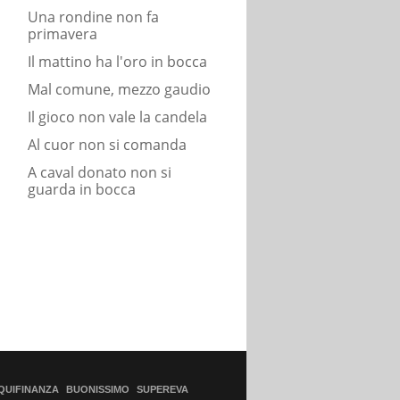
Una rondine non fa
primavera
Il mattino ha l'oro in bocca
Mal comune, mezzo gaudio
Il gioco non vale la candela
Al cuor non si comanda
A caval donato non si
guarda in bocca
QUIFINANZA
BUONISSIMO
SUPEREVA