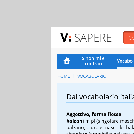
SAPERE
Sinonimi e
Vocabol
contrari
HOME
VOCABOLARIO
Dal vocabolario itali
Aggettivo, forma flessa
balzani
m pl
(singolare masch
balzano, plurale maschile: bal
singolare femminile: balzana, 