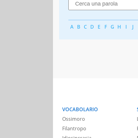
A
B
C
D
E
F
G
H
I
J
VOCABOLARIO
Ossimoro
Filantropo