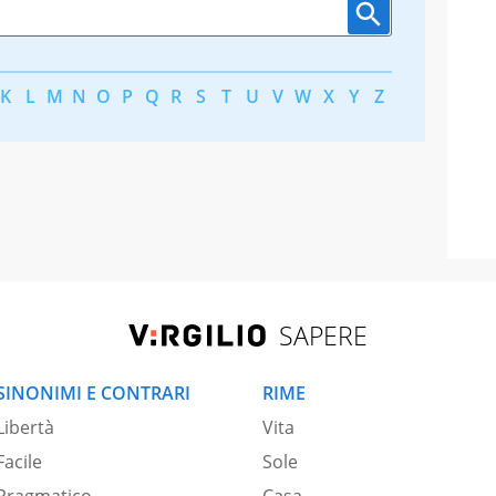
K
L
M
N
O
P
Q
R
S
T
U
V
W
X
Y
Z
SAPERE
SINONIMI E CONTRARI
RIME
Libertà
Vita
Facile
Sole