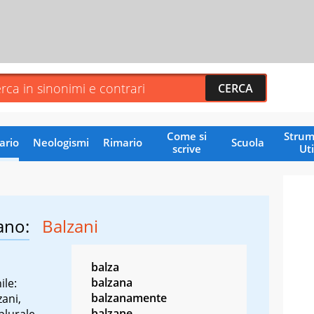
Come si
Strum
ario
Neologismi
Rimario
Scuola
scrive
Uti
ano:
Balzani
balza
balzana
ile:
balzanamente
zani,
balzane
plurale