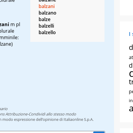
balzani
balzano
balze
zani
m pl
balzelli
plurale
balzello
I
emminile:
lzane)
d
at
d
t
p
i
nario
ns Attribuzione-Condividi allo stesso modo
un modo espressione dell’opinione di Italiaonline S.p.A.