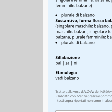
femminile: balzane)
plurale di balzano
Sostantivo, forma flessa
bal
(singolare maschile: balzano, 
maschile: balzani, singolare f
balzana, plurale femminile: ba
plurale di balzano
Sillabazione
bal | za | ni
Etimologia
vedi balzano
Tratto dalla voce
BALZANI
del
Wikizio
Rilasciato con
licenza Creative Commo
I testi sopra riportati non sono in alc