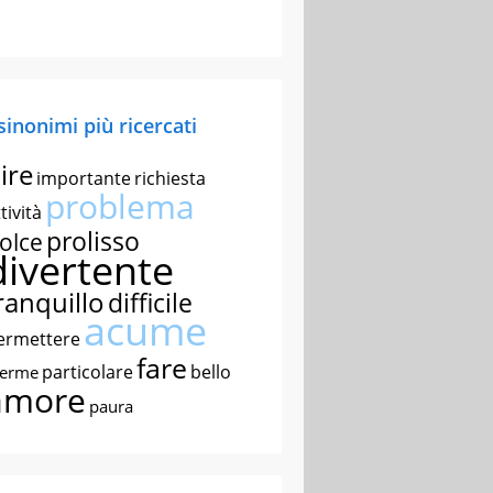
 sinonimi più ricercati
ire
importante
richiesta
problema
tività
prolisso
olce
divertente
ranquillo
difficile
acume
ermettere
fare
particolare
bello
nerme
amore
paura