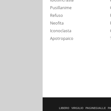
Idiosincrasia
Pusillanime
Refuso
Neofita
Iconoclasta
Apotropaico
LIBERO
VIRGILIO
PAGINEGIALLE
P