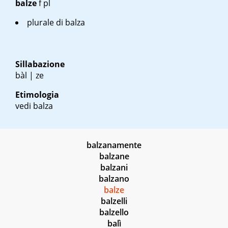
balze
f pl
plurale di balza
Sillabazione
bàl | ze
Etimologia
vedi balza
balzanamente
balzane
balzani
balzano
balze
balzelli
balzello
balì