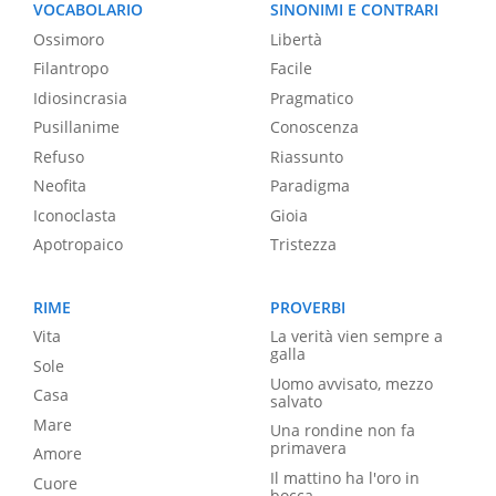
VOCABOLARIO
SINONIMI E CONTRARI
Ossimoro
Libertà
Filantropo
Facile
Idiosincrasia
Pragmatico
Pusillanime
Conoscenza
Refuso
Riassunto
Neofita
Paradigma
Iconoclasta
Gioia
Apotropaico
Tristezza
RIME
PROVERBI
Vita
La verità vien sempre a
galla
Sole
Uomo avvisato, mezzo
Casa
salvato
Mare
Una rondine non fa
primavera
Amore
Il mattino ha l'oro in
Cuore
bocca