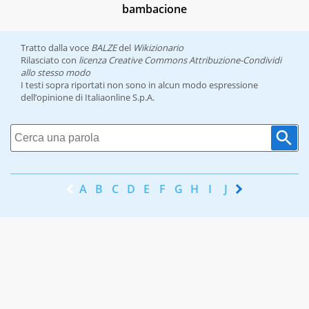
bambacione
Tratto dalla voce
BALZE
del
Wikizionario
Rilasciato con
licenza Creative Commons Attribuzione-Condividi
allo stesso modo
I testi sopra riportati non sono in alcun modo espressione
dell’opinione di Italiaonline S.p.A.
A
B
C
D
E
F
G
H
I
J
K
L
M
N