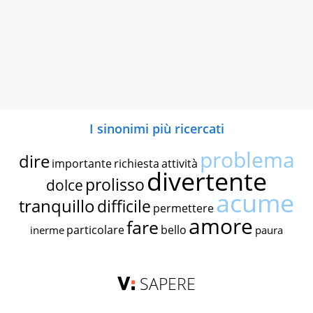
I sinonimi più ricercati
problema
dire
importante
richiesta
attività
divertente
prolisso
dolce
acume
tranquillo
difficile
permettere
amore
fare
particolare
bello
inerme
paura
SAPERE