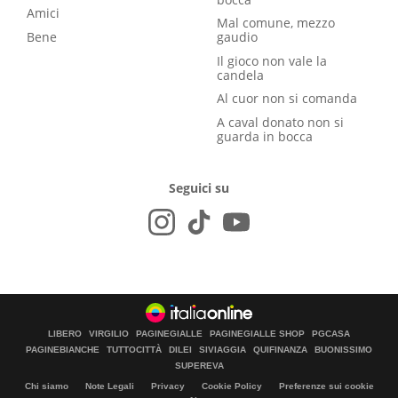
Amici
Mal comune, mezzo
Bene
gaudio
Il gioco non vale la
candela
Al cuor non si comanda
A caval donato non si
guarda in bocca
Seguici su
LIBERO
VIRGILIO
PAGINEGIALLE
PAGINEGIALLE SHOP
PGCASA
PAGINEBIANCHE
TUTTOCITTÀ
DILEI
SIVIAGGIA
QUIFINANZA
BUONISSIMO
SUPEREVA
Chi siamo
Note Legali
Privacy
Cookie Policy
Preferenze sui cookie