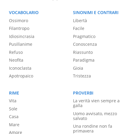
VOCABOLARIO
SINONIMI E CONTRARI
Ossimoro
Libertà
Filantropo
Facile
Idiosincrasia
Pragmatico
Pusillanime
Conoscenza
Refuso
Riassunto
Neofita
Paradigma
Iconoclasta
Gioia
Apotropaico
Tristezza
RIME
PROVERBI
Vita
La verità vien sempre a
galla
Sole
Uomo avvisato, mezzo
Casa
salvato
Mare
Una rondine non fa
primavera
Amore