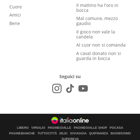
Il mattino ha l'oro in
Cuore
bocca
Amici
Mal comune, mezzo
Bene
gaudio
Il gioco non vale la
candela
Al cuor non si comanda
A caval donato non si
guarda in bocca
Seguici su
LIBERO
VIRGILIO
PAGINEGIALLE
PAGINEGIALLE SHOP
PGCASA
PAGINEBIANCHE
TUTTOCITTÀ
DILEI
SIVIAGGIA
QUIFINANZA
BUONISSIMO
SUPEREVA