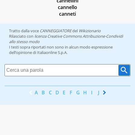
cannellini
cannello
canneti
Tratto dalla voce
CANNEGGIATORE
del
Wikizionario
Rilasciato con
licenza Creative Commons Attribuzione-Condividi
allo stesso modo
I testi sopra riportati non sono in alcun modo espressione
dell’opinione di Italiaonline S.p.A.
A
B
C
D
E
F
G
H
I
J
K
L
M
N