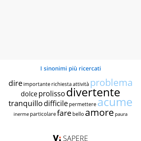
I sinonimi più ricercati
problema
dire
importante
richiesta
attività
divertente
prolisso
dolce
acume
tranquillo
difficile
permettere
amore
fare
particolare
bello
inerme
paura
SAPERE