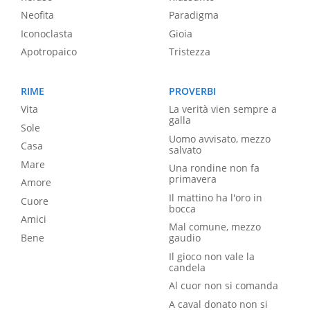
Neofita
Paradigma
Iconoclasta
Gioia
Apotropaico
Tristezza
RIME
PROVERBI
Vita
La verità vien sempre a
galla
Sole
Uomo avvisato, mezzo
Casa
salvato
Mare
Una rondine non fa
primavera
Amore
Il mattino ha l'oro in
Cuore
bocca
Amici
Mal comune, mezzo
Bene
gaudio
Il gioco non vale la
candela
Al cuor non si comanda
A caval donato non si