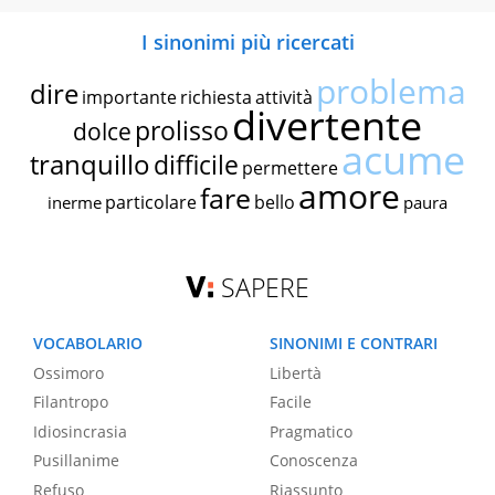
I sinonimi più ricercati
problema
dire
importante
richiesta
attività
divertente
prolisso
dolce
acume
tranquillo
difficile
permettere
amore
fare
particolare
bello
inerme
paura
SAPERE
VOCABOLARIO
SINONIMI E CONTRARI
Ossimoro
Libertà
Filantropo
Facile
Idiosincrasia
Pragmatico
Pusillanime
Conoscenza
Refuso
Riassunto