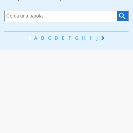
A
B
C
D
E
F
G
H
I
J
K
L
M
N