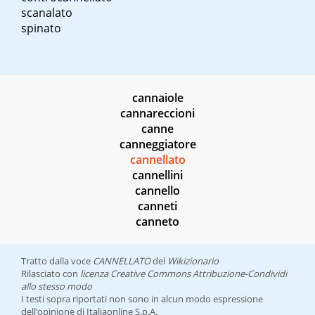
scanalato
spinato
cannaiole
cannareccioni
canne
canneggiatore
cannellato
cannellini
cannello
canneti
canneto
Tratto dalla voce
CANNELLATO
del
Wikizionario
Rilasciato con
licenza Creative Commons Attribuzione-Condividi
allo stesso modo
I testi sopra riportati non sono in alcun modo espressione
dell’opinione di Italiaonline S.p.A.