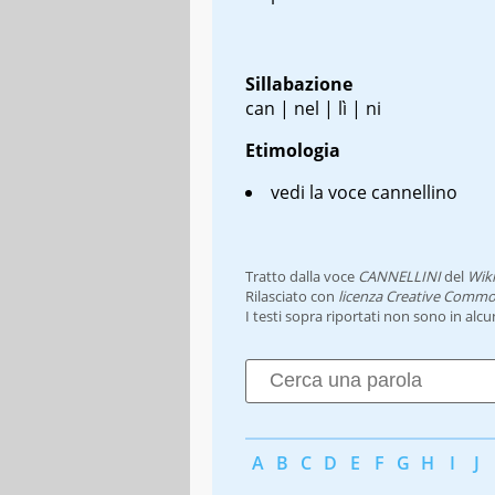
Sillabazione
can | nel | lì | ni
Etimologia
vedi la voce cannellino
Tratto dalla voce
CANNELLINI
del
Wiki
Rilasciato con
licenza Creative Commo
I testi sopra riportati non sono in alc
A
B
C
D
E
F
G
H
I
J