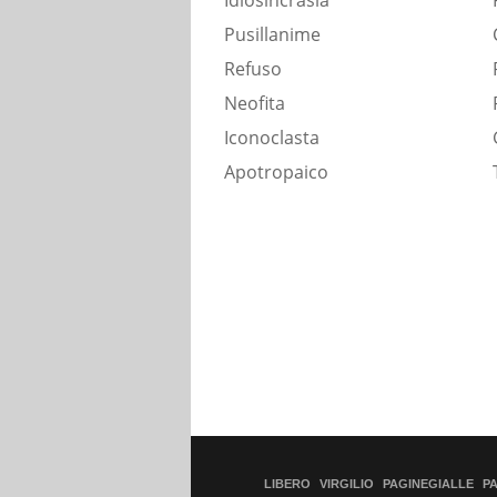
Idiosincrasia
Pusillanime
Refuso
Neofita
Iconoclasta
Apotropaico
LIBERO
VIRGILIO
PAGINEGIALLE
P