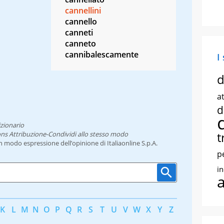
cannellini
cannello
canneti
canneto
cannibalescamente
I
d
at
d
zionario
t
ns Attribuzione-Condividi allo stesso modo
un modo espressione dell’opinione di Italiaonline S.p.A.
p
i
K
L
M
N
O
P
Q
R
S
T
U
V
W
X
Y
Z