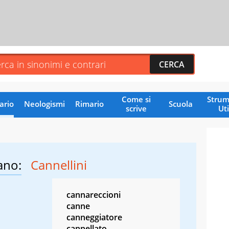
Come si
Strum
ario
Neologismi
Rimario
Scuola
scrive
Uti
ano:
Cannellini
cannareccioni
canne
canneggiatore
cannellato