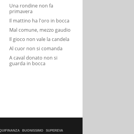
Una rondine non fa
primavera
Il mattino ha l'oro in bocca
Mal comune, mezzo gaudio
Il gioco non vale la candela
Al cuor non si comanda
A caval donato non si
guarda in bocca
QUIFINANZA
BUONISSIMO
SUPEREVA