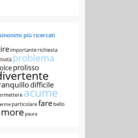
 sinonimi più ricercati
ire
importante
richiesta
problema
tività
prolisso
olce
divertente
ranquillo
difficile
acume
ermettere
fare
particolare
bello
nerme
amore
paura