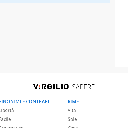
SAPERE
SINONIMI E CONTRARI
RIME
Libertà
Vita
Facile
Sole