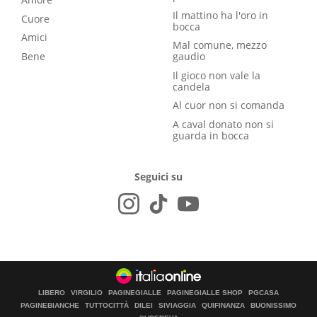
Il mattino ha l'oro in
Cuore
bocca
Amici
Mal comune, mezzo
Bene
gaudio
Il gioco non vale la
candela
Al cuor non si comanda
A caval donato non si
guarda in bocca
Seguici su
LIBERO
VIRGILIO
PAGINEGIALLE
PAGINEGIALLE SHOP
PGCASA
PAGINEBIANCHE
TUTTOCITTÀ
DILEI
SIVIAGGIA
QUIFINANZA
BUONISSIMO