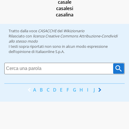
casale
casalesi
casalina
Tratto dalla voce
CASACCHE
del
Wikizionario
Rilasciato con
licenza Creative Commons Attribuzione-Condividi
allo stesso modo
I testi sopra riportati non sono in alcun modo espressione
dell’opinione di Italiaonline S.p.A.
A
B
C
D
E
F
G
H
I
J
K
L
M
N