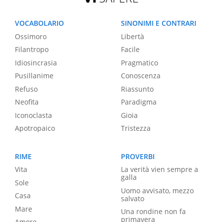
VOCABOLARIO
SINONIMI E CONTRARI
Ossimoro
Libertà
Filantropo
Facile
Idiosincrasia
Pragmatico
Pusillanime
Conoscenza
Refuso
Riassunto
Neofita
Paradigma
Iconoclasta
Gioia
Apotropaico
Tristezza
RIME
PROVERBI
Vita
La verità vien sempre a
galla
Sole
Uomo avvisato, mezzo
Casa
salvato
Mare
Una rondine non fa
primavera
Amore