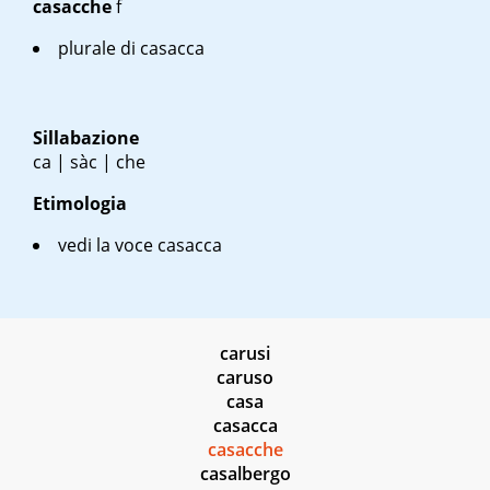
casacche
f
plurale di casacca
Sillabazione
ca | sàc | che
Etimologia
vedi la voce casacca
carusi
caruso
casa
casacca
casacche
casalbergo