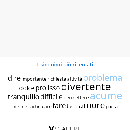
I sinonimi più ricercati
problema
dire
importante
richiesta
attività
divertente
prolisso
dolce
acume
tranquillo
difficile
permettere
amore
fare
particolare
bello
inerme
paura
SAPERE