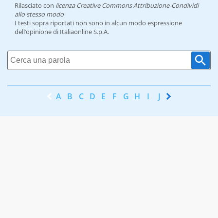
Rilasciato con
licenza Creative Commons Attribuzione-Condividi
allo stesso modo
I testi sopra riportati non sono in alcun modo espressione
dell’opinione di Italiaonline S.p.A.
A
B
C
D
E
F
G
H
I
J
K
L
M
N