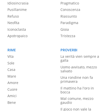
Idiosincrasia
Pragmatico
Pusillanime
Conoscenza
Refuso
Riassunto
Neofita
Paradigma
Iconoclasta
Gioia
Apotropaico
Tristezza
RIME
PROVERBI
Vita
La verità vien sempre a
galla
Sole
Uomo avvisato, mezzo
Casa
salvato
Mare
Una rondine non fa
primavera
Amore
Il mattino ha l'oro in
Cuore
bocca
Amici
Mal comune, mezzo
Bene
gaudio
Il gioco non vale la