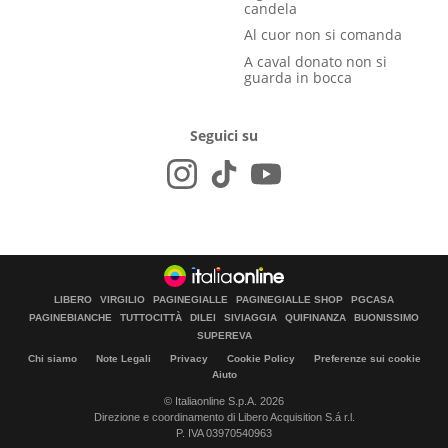
candela
Al cuor non si comanda
A caval donato non si
guarda in bocca
Seguici su
LIBERO
VIRGILIO
PAGINEGIALLE
PAGINEGIALLE SHOP
PGCASA
PAGINEBIANCHE
TUTTOCITTÀ
DILEI
SIVIAGGIA
QUIFINANZA
BUONISSIMO
SUPEREVA
Chi siamo
Note Legali
Privacy
Cookie Policy
Preferenze sui cookie
Aiuto
© Italiaonline S.p.A. 2026
Direzione e coordinamento di Libero Acquisition S.á r.l.
P. IVA 03970540963