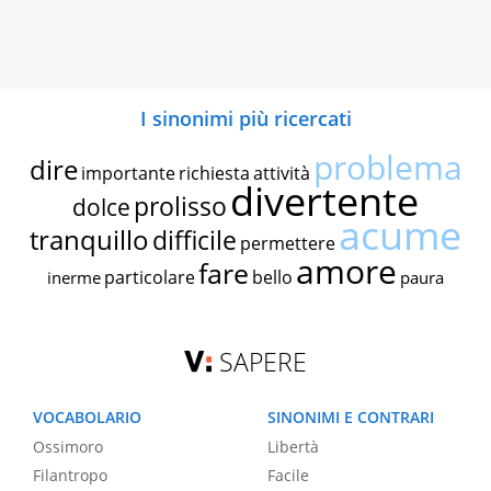
I sinonimi più ricercati
problema
dire
importante
richiesta
attività
divertente
prolisso
dolce
acume
tranquillo
difficile
permettere
amore
fare
particolare
bello
inerme
paura
SAPERE
VOCABOLARIO
SINONIMI E CONTRARI
Ossimoro
Libertà
Filantropo
Facile