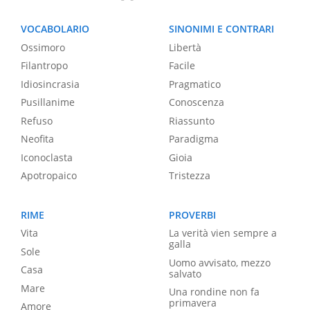
VOCABOLARIO
SINONIMI E CONTRARI
Ossimoro
Libertà
Filantropo
Facile
Idiosincrasia
Pragmatico
Pusillanime
Conoscenza
Refuso
Riassunto
Neofita
Paradigma
Iconoclasta
Gioia
Apotropaico
Tristezza
RIME
PROVERBI
Vita
La verità vien sempre a
galla
Sole
Uomo avvisato, mezzo
Casa
salvato
Mare
Una rondine non fa
primavera
Amore