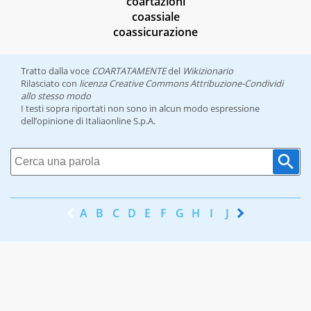
coartazioni
coassiale
coassicurazione
Tratto dalla voce
COARTATAMENTE
del
Wikizionario
Rilasciato con
licenza Creative Commons Attribuzione-Condividi
allo stesso modo
I testi sopra riportati non sono in alcun modo espressione
dell’opinione di Italiaonline S.p.A.
A
B
C
D
E
F
G
H
I
J
K
L
M
N