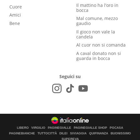
Il mattino ha l'oro in
Cuore
bocca
Amici
Mal comune, mezzo
Bene
gaudio
Il gioco non vale la
candela
Al cuor non si comanda
A caval donato non si
guarda in bocca
Seguici su
LIBERO
VIRGILIO
PAGINEGIALLE
PAGINEGIALLE SHOP
PGCASA
PAGINEBIANCHE
TUTTOCITTÀ
DILEI
SIVIAGGIA
QUIFINANZA
BUONISSIMO
SUPEREVA