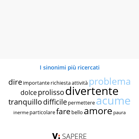
I sinonimi più ricercati
problema
dire
importante
richiesta
attività
divertente
prolisso
dolce
acume
tranquillo
difficile
permettere
amore
fare
particolare
bello
inerme
paura
SAPERE