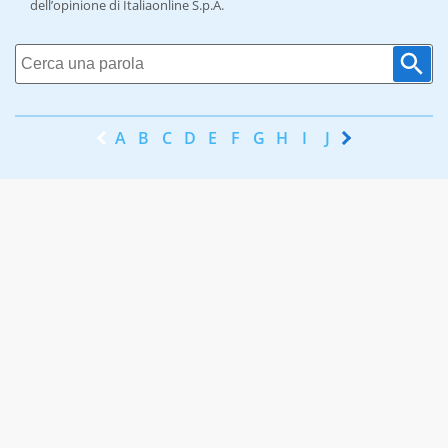
dell’opinione di Italiaonline S.p.A.
A
B
C
D
E
F
G
H
I
J
K
L
M
N