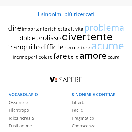
I sinonimi più ricercati
problema
dire
importante
richiesta
attività
divertente
prolisso
dolce
acume
tranquillo
difficile
permettere
amore
fare
particolare
bello
inerme
paura
SAPERE
VOCABOLARIO
SINONIMI E CONTRARI
Ossimoro
Libertà
Filantropo
Facile
Idiosincrasia
Pragmatico
Pusillanime
Conoscenza