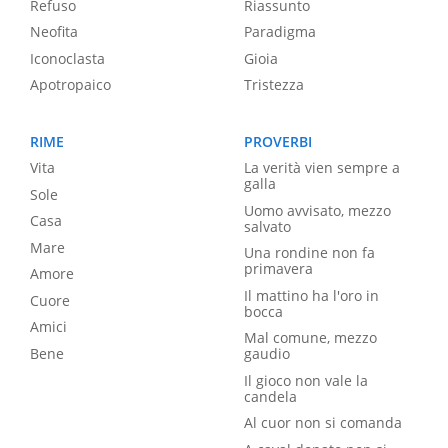
Refuso
Riassunto
Neofita
Paradigma
Iconoclasta
Gioia
Apotropaico
Tristezza
RIME
PROVERBI
Vita
La verità vien sempre a
galla
Sole
Uomo avvisato, mezzo
Casa
salvato
Mare
Una rondine non fa
primavera
Amore
Il mattino ha l'oro in
Cuore
bocca
Amici
Mal comune, mezzo
Bene
gaudio
Il gioco non vale la
candela
Al cuor non si comanda