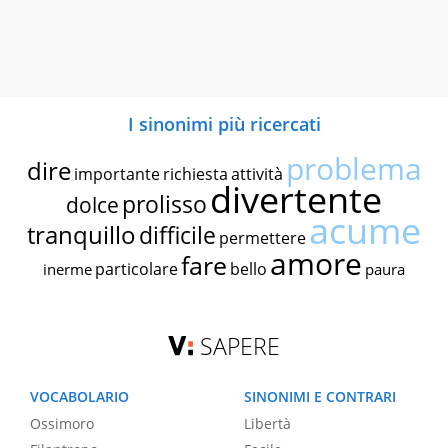
I sinonimi più ricercati
problema
dire
importante
richiesta
attività
divertente
prolisso
dolce
acume
tranquillo
difficile
permettere
amore
fare
particolare
bello
inerme
paura
SAPERE
VOCABOLARIO
SINONIMI E CONTRARI
Ossimoro
Libertà