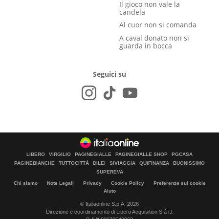
Il gioco non vale la
candela
Al cuor non si comanda
A caval donato non si
guarda in bocca
Seguici su
LIBERO
VIRGILIO
PAGINEGIALLE
PAGINEGIALLE SHOP
PGCASA
PAGINEBIANCHE
TUTTOCITTÀ
DILEI
SIVIAGGIA
QUIFINANZA
BUONISSIMO
SUPEREVA
Chi siamo
Note Legali
Privacy
Cookie Policy
Preferenze sui cookie
Aiuto
© Italiaonline S.p.A. 2026
Direzione e coordinamento di Libero Acquisition S.á r.l.