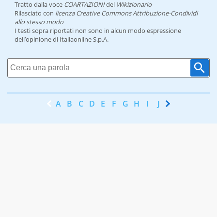
Tratto dalla voce
COARTAZIONI
del
Wikizionario
Rilasciato con
licenza Creative Commons Attribuzione-Condividi
allo stesso modo
I testi sopra riportati non sono in alcun modo espressione
dell’opinione di Italiaonline S.p.A.
A
B
C
D
E
F
G
H
I
J
K
L
M
N