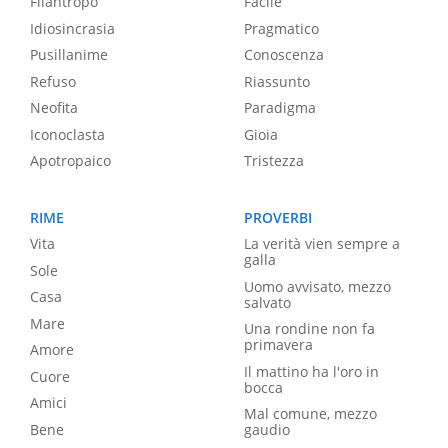
Filantropo
Facile
Idiosincrasia
Pragmatico
Pusillanime
Conoscenza
Refuso
Riassunto
Neofita
Paradigma
Iconoclasta
Gioia
Apotropaico
Tristezza
RIME
PROVERBI
Vita
La verità vien sempre a
galla
Sole
Uomo avvisato, mezzo
Casa
salvato
Mare
Una rondine non fa
primavera
Amore
Il mattino ha l'oro in
Cuore
bocca
Amici
Mal comune, mezzo
Bene
gaudio