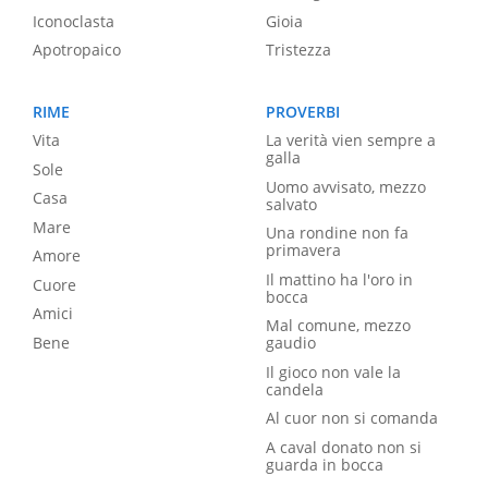
Iconoclasta
Gioia
Apotropaico
Tristezza
RIME
PROVERBI
Vita
La verità vien sempre a
galla
Sole
Uomo avvisato, mezzo
Casa
salvato
Mare
Una rondine non fa
primavera
Amore
Il mattino ha l'oro in
Cuore
bocca
Amici
Mal comune, mezzo
Bene
gaudio
Il gioco non vale la
candela
Al cuor non si comanda
A caval donato non si
guarda in bocca