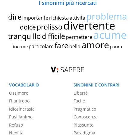
I sinonimi più ricercati
problema
dire
importante
richiesta
attività
divertente
prolisso
dolce
acume
tranquillo
difficile
permettere
amore
fare
particolare
bello
inerme
paura
SAPERE
VOCABOLARIO
SINONIMI E CONTRARI
Ossimoro
Libertà
Filantropo
Facile
Idiosincrasia
Pragmatico
Pusillanime
Conoscenza
Refuso
Riassunto
Neofita
Paradigma