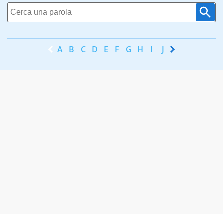
A
B
C
D
E
F
G
H
I
J
K
L
M
N