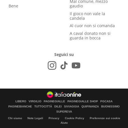
Mal comune, mezzo
Bene
gaudio
Il gioco non vale la
candela
Al cuor non si comanda
A caval donato non si
guarda in bocca
Seguici su
LIBERO
VIRGILIO
PAGINEGIALLE
PAGINEGIALLE SHOP
PGCASA
PAGINEBIANCHE
TUTTOCITTÀ
DILEI
SIVIAGGIA
QUIFINANZA
BUONISSIMO
SUPEREVA
Chi siamo
Note Legali
Privacy
Cookie Policy
Preferenze sui cookie
Aiuto