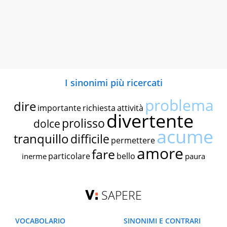
I sinonimi più ricercati
problema
dire
importante
richiesta
attività
divertente
prolisso
dolce
acume
tranquillo
difficile
permettere
amore
fare
particolare
bello
inerme
paura
SAPERE
VOCABOLARIO
SINONIMI E CONTRARI