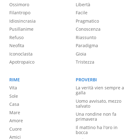
Ossimoro
Libertà
Filantropo
Facile
Idiosincrasia
Pragmatico
Pusillanime
Conoscenza
Refuso
Riassunto
Neofita
Paradigma
Iconoclasta
Gioia
Apotropaico
Tristezza
RIME
PROVERBI
Vita
La verità vien sempre a
galla
Sole
Uomo avvisato, mezzo
Casa
salvato
Mare
Una rondine non fa
primavera
Amore
Il mattino ha l'oro in
Cuore
bocca
Amici