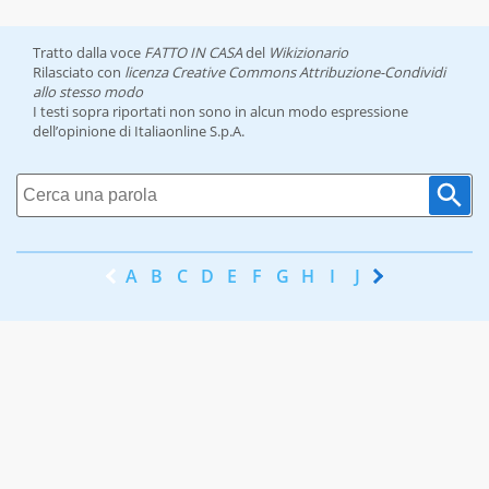
Tratto dalla voce
FATTO IN CASA
del
Wikizionario
Rilasciato con
licenza Creative Commons Attribuzione-Condividi
allo stesso modo
I testi sopra riportati non sono in alcun modo espressione
dell’opinione di Italiaonline S.p.A.
A
B
C
D
E
F
G
H
I
J
K
L
M
N