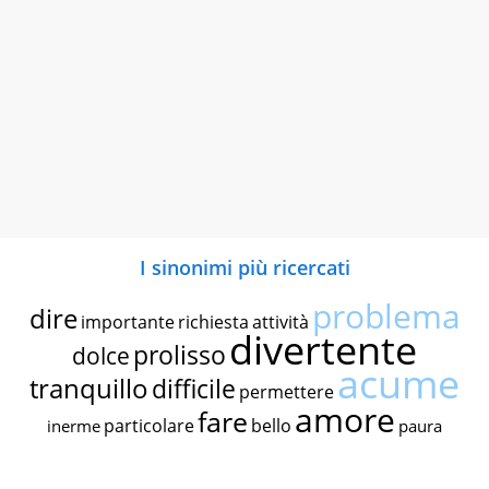
I sinonimi più ricercati
problema
dire
importante
richiesta
attività
divertente
prolisso
dolce
acume
tranquillo
difficile
permettere
amore
fare
particolare
bello
inerme
paura