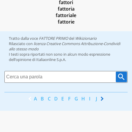
fattori
fattoria
fattoriale
fattorie
Tratto dalla voce
FATTORE PRIMO
del
Wikizionario
Rilasciato con
licenza Creative Commons Attribuzione-Condividi
allo stesso modo
I testi sopra riportati non sono in alcun modo espressione
dell’opinione di Italiaonline S.p.A.
A
B
C
D
E
F
G
H
I
J
K
L
M
N