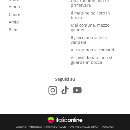
Una rondine non fa
primavera
Amore
Il mattino ha l'oro in
Cuore
bocca
Amici
Mal comune, mezzo
Bene
gaudio
Il gioco non vale la
candela
Al cuor non si comanda
A caval donato non si
guarda in bocca
Seguici su
LIBERO
VIRGILIO
PAGINEGIALLE
PAGINEGIALLE SHOP
PGCASA