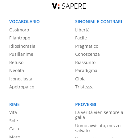
SAPERE
VOCABOLARIO
SINONIMI E CONTRARI
Ossimoro
Libertà
Filantropo
Facile
Idiosincrasia
Pragmatico
Pusillanime
Conoscenza
Refuso
Riassunto
Neofita
Paradigma
Iconoclasta
Gioia
Apotropaico
Tristezza
RIME
PROVERBI
Vita
La verità vien sempre a
galla
Sole
Uomo avvisato, mezzo
Casa
salvato
Mare