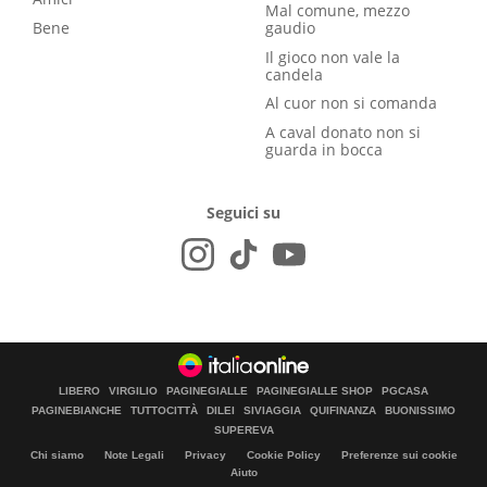
Mal comune, mezzo
Bene
gaudio
Il gioco non vale la
candela
Al cuor non si comanda
A caval donato non si
guarda in bocca
Seguici su
LIBERO
VIRGILIO
PAGINEGIALLE
PAGINEGIALLE SHOP
PGCASA
PAGINEBIANCHE
TUTTOCITTÀ
DILEI
SIVIAGGIA
QUIFINANZA
BUONISSIMO
SUPEREVA
Chi siamo
Note Legali
Privacy
Cookie Policy
Preferenze sui cookie
Aiuto