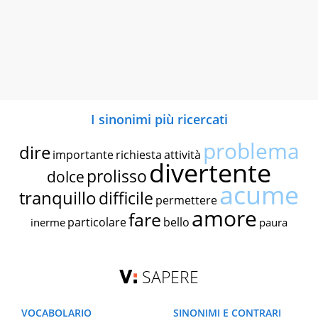
I sinonimi più ricercati
problema
dire
importante
richiesta
attività
divertente
prolisso
dolce
acume
tranquillo
difficile
permettere
amore
fare
particolare
bello
inerme
paura
SAPERE
VOCABOLARIO
SINONIMI E CONTRARI