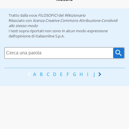
Tratto dalla voce
FILOSOFICI
del
Wikizionario
Rilasciato con
licenza Creative Commons Attribuzione-Condividi
allo stesso modo
I testi sopra riportati non sono in alcun modo espressione
dell’opinione di Italiaonline S.p.A.
A
B
C
D
E
F
G
H
I
J
K
L
M
N