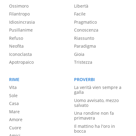
Ossimoro
Libertà
Filantropo
Facile
Idiosincrasia
Pragmatico
Pusillanime
Conoscenza
Refuso
Riassunto
Neofita
Paradigma
Iconoclasta
Gioia
Apotropaico
Tristezza
RIME
PROVERBI
Vita
La verità vien sempre a
galla
Sole
Uomo avvisato, mezzo
Casa
salvato
Mare
Una rondine non fa
primavera
Amore
Il mattino ha l'oro in
Cuore
bocca
Amici