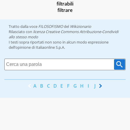
filtrabili
filtrare
Tratto dalla voce
FILOSOFISMO
del
Wikizionario
Rilasciato con
licenza Creative Commons Attribuzione-Condividi
allo stesso modo
I testi sopra riportati non sono in alcun modo espressione
dell’opinione di Italiaonline S.p.A.
A
B
C
D
E
F
G
H
I
J
K
L
M
N