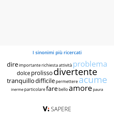
I sinonimi più ricercati
problema
dire
importante
richiesta
attività
divertente
prolisso
dolce
acume
tranquillo
difficile
permettere
amore
fare
particolare
bello
inerme
paura
SAPERE