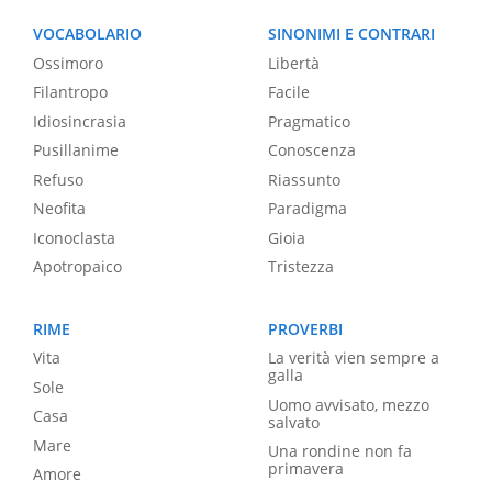
VOCABOLARIO
SINONIMI E CONTRARI
Ossimoro
Libertà
Filantropo
Facile
Idiosincrasia
Pragmatico
Pusillanime
Conoscenza
Refuso
Riassunto
Neofita
Paradigma
Iconoclasta
Gioia
Apotropaico
Tristezza
RIME
PROVERBI
Vita
La verità vien sempre a
galla
Sole
Uomo avvisato, mezzo
Casa
salvato
Mare
Una rondine non fa
primavera
Amore