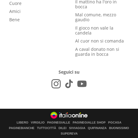
Il mattino ha l'oro in
Cuore
bocca
Amici
Mal comune, mezzo
Bene
gaudio
Il gioco non vale la
candela
Al cuor non si comanda
A caval donato non si
guarda in bocca
Seguici su
LIBERO
VIRGILIO
PAGINEGIALLE
PAGINEGIALLE SHOP
PGCASA
PAGINEBIANCHE
TUTTOCITTÀ
DILEI
SIVIAGGIA
QUIFINANZA
BUONISSIMO
SUPEREVA