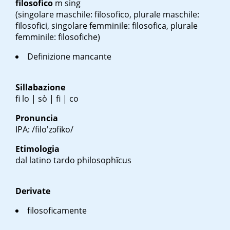
filosofico
m sing
(singolare maschile: filosofico, plurale maschile:
filosofici, singolare femminile: filosofica, plurale
femminile: filosofiche)
Definizione mancante
Sillabazione
fi lo | sò | fi | co
Pronuncia
IPA: /filo'zɔfiko/
Etimologia
dal latino tardo
philosophĭcus
Derivate
filosoficamente