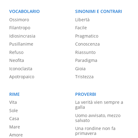
VOCABOLARIO
SINONIMI E CONTRARI
Ossimoro
Libertà
Filantropo
Facile
Idiosincrasia
Pragmatico
Pusillanime
Conoscenza
Refuso
Riassunto
Neofita
Paradigma
Iconoclasta
Gioia
Apotropaico
Tristezza
RIME
PROVERBI
Vita
La verità vien sempre a
galla
Sole
Uomo avvisato, mezzo
Casa
salvato
Mare
Una rondine non fa
primavera
Amore