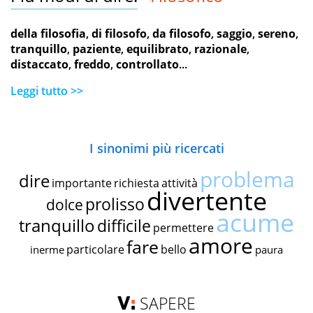
della filosofia
,
di filosofo
,
da filosofo
,
saggio
,
sereno
,
tranquillo
,
paziente
,
equilibrato
,
razionale
,
distaccato
,
freddo
,
controllato
...
Leggi tutto >>
I sinonimi più ricercati
problema
dire
importante
richiesta
attività
divertente
prolisso
dolce
acume
tranquillo
difficile
permettere
amore
fare
particolare
bello
inerme
paura
SAPERE