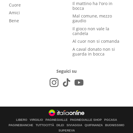
Il mattino ha l'oro in
Cuore
bocca
Amici
Mal comune, mezzo
Bene
gaudio
Il gioco non vale la
candela
Al cuor non si comanda
A caval donato non si
guarda in bocca
Seguici su
LIBERO
VIRGILIO
PAGINEGIALLE
PAGINEGIALLE SHOP
PGCASA
PAGINEBIANCHE
TUTTOCITTÀ
DILEI
SIVIAGGIA
QUIFINANZA
BUONISSIMO
SUPEREVA