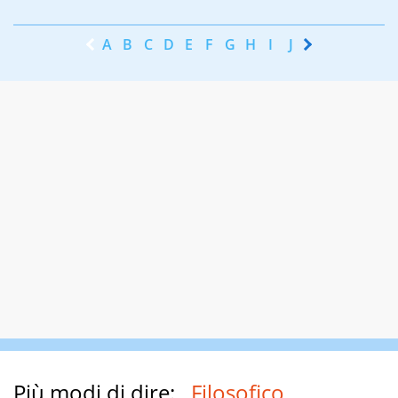
A
B
C
D
E
F
G
H
I
J
K
L
M
N
Più modi di dire:
Filosofico