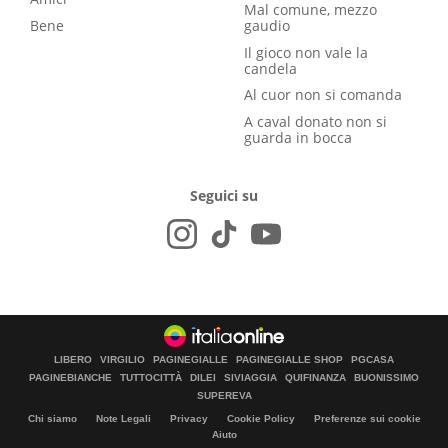
Mal comune, mezzo
Bene
gaudio
Il gioco non vale la
candela
Al cuor non si comanda
A caval donato non si
guarda in bocca
Seguici su
LIBERO
VIRGILIO
PAGINEGIALLE
PAGINEGIALLE SHOP
PGCASA
PAGINEBIANCHE
TUTTOCITTÀ
DILEI
SIVIAGGIA
QUIFINANZA
BUONISSIMO
SUPEREVA
Chi siamo
Note Legali
Privacy
Cookie Policy
Preferenze sui cookie
Aiuto