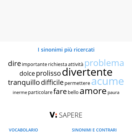
I sinonimi più ricercati
problema
dire
importante
richiesta
attività
divertente
prolisso
dolce
acume
tranquillo
difficile
permettere
amore
fare
particolare
bello
inerme
paura
SAPERE
VOCABOLARIO
SINONIMI E CONTRARI