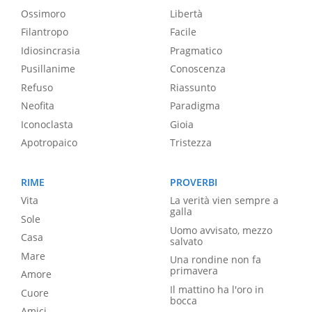
Ossimoro
Libertà
Filantropo
Facile
Idiosincrasia
Pragmatico
Pusillanime
Conoscenza
Refuso
Riassunto
Neofita
Paradigma
Iconoclasta
Gioia
Apotropaico
Tristezza
RIME
PROVERBI
Vita
La verità vien sempre a
galla
Sole
Uomo avvisato, mezzo
Casa
salvato
Mare
Una rondine non fa
primavera
Amore
Il mattino ha l'oro in
Cuore
bocca
Amici