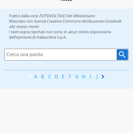
Tratto dalla voce
FOTOVOLTAICI
del
Wikizionario
Rilasciato con
licenza Creative Commons Attribuzione-Condividi
allo stesso modo
I testi sopra riportati non sono in alcun modo espressione
dell’opinione di Italiaonline S.p.A.
A
B
C
D
E
F
G
H
I
J
K
L
M
N