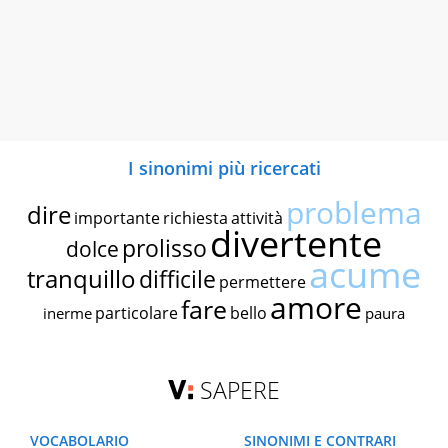
I sinonimi più ricercati
problema
dire
importante
richiesta
attività
divertente
prolisso
dolce
acume
tranquillo
difficile
permettere
amore
fare
particolare
bello
inerme
paura
SAPERE
VOCABOLARIO
SINONIMI E CONTRARI