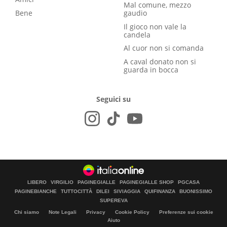
Mal comune, mezzo
Bene
gaudio
Il gioco non vale la
candela
Al cuor non si comanda
A caval donato non si
guarda in bocca
Seguici su
LIBERO
VIRGILIO
PAGINEGIALLE
PAGINEGIALLE SHOP
PGCASA
PAGINEBIANCHE
TUTTOCITTÀ
DILEI
SIVIAGGIA
QUIFINANZA
BUONISSIMO
SUPEREVA
Chi siamo
Note Legali
Privacy
Cookie Policy
Preferenze sui cookie
Aiuto