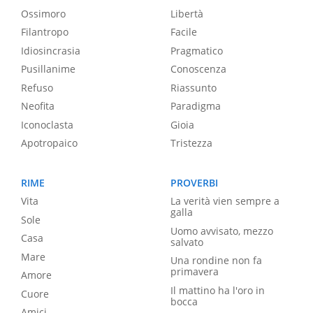
Ossimoro
Libertà
Filantropo
Facile
Idiosincrasia
Pragmatico
Pusillanime
Conoscenza
Refuso
Riassunto
Neofita
Paradigma
Iconoclasta
Gioia
Apotropaico
Tristezza
RIME
PROVERBI
Vita
La verità vien sempre a
galla
Sole
Uomo avvisato, mezzo
Casa
salvato
Mare
Una rondine non fa
primavera
Amore
Il mattino ha l'oro in
Cuore
bocca
Amici