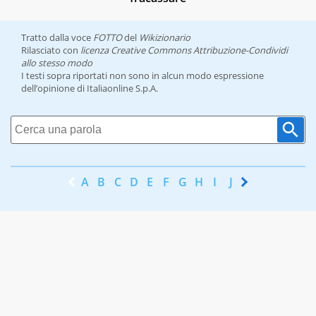
Tratto dalla voce
FOTTO
del
Wikizionario
Rilasciato con
licenza Creative Commons Attribuzione-Condividi
allo stesso modo
I testi sopra riportati non sono in alcun modo espressione
dell’opinione di Italiaonline S.p.A.
A
B
C
D
E
F
G
H
I
J
K
L
M
N