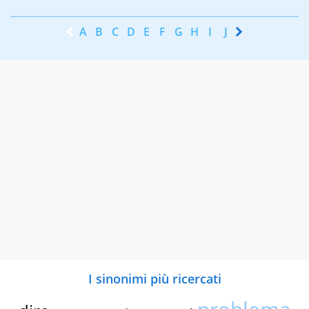
A
B
C
D
E
F
G
H
I
J
K
L
M
N
I sinonimi più ricercati