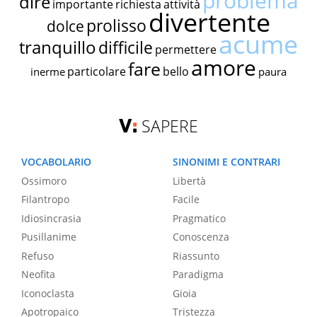
problema
dire
importante
richiesta
attività
divertente
prolisso
dolce
acume
tranquillo
difficile
permettere
amore
fare
particolare
bello
inerme
paura
SAPERE
VOCABOLARIO
SINONIMI E CONTRARI
Ossimoro
Libertà
Filantropo
Facile
Idiosincrasia
Pragmatico
Pusillanime
Conoscenza
Refuso
Riassunto
Neofita
Paradigma
Iconoclasta
Gioia
Apotropaico
Tristezza