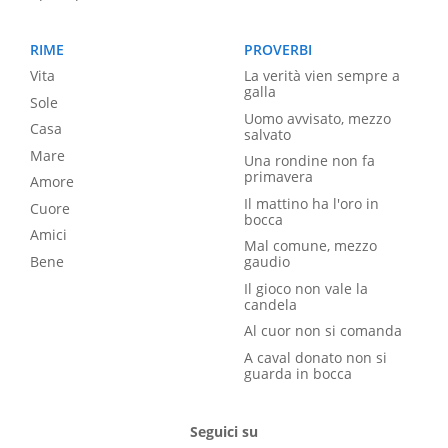
RIME
PROVERBI
Vita
La verità vien sempre a
galla
Sole
Uomo avvisato, mezzo
Casa
salvato
Mare
Una rondine non fa
primavera
Amore
Il mattino ha l'oro in
Cuore
bocca
Amici
Mal comune, mezzo
Bene
gaudio
Il gioco non vale la
candela
Al cuor non si comanda
A caval donato non si
guarda in bocca
Seguici su