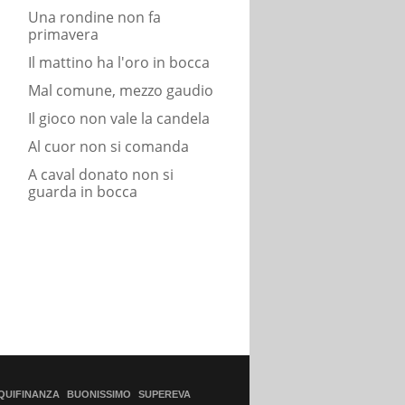
Una rondine non fa
primavera
Il mattino ha l'oro in bocca
Mal comune, mezzo gaudio
Il gioco non vale la candela
Al cuor non si comanda
A caval donato non si
guarda in bocca
QUIFINANZA
BUONISSIMO
SUPEREVA