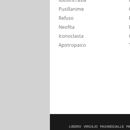
Idiosincrasia
Pusillanime
Refuso
Neofita
Iconoclasta
Apotropaico
LIBERO
VIRGILIO
PAGINEGIALLE
P