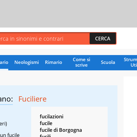
Come si
Strum
ario
Neologismi
Rimario
Scuola
scrive
Uti
ano:
Fuciliere
fucilazioni
fucile
eri)
fucile di Borgogna
 un fucile
fucili