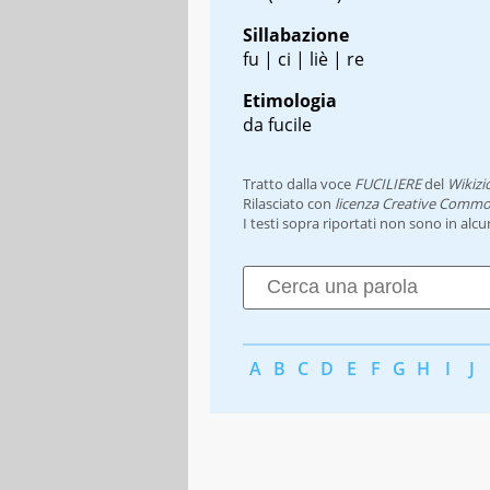
Sillabazione
fu | ci | liè | re
Etimologia
da fucile
Tratto dalla voce
FUCILIERE
del
Wikizi
Rilasciato con
licenza Creative Commo
I testi sopra riportati non sono in alc
A
B
C
D
E
F
G
H
I
J