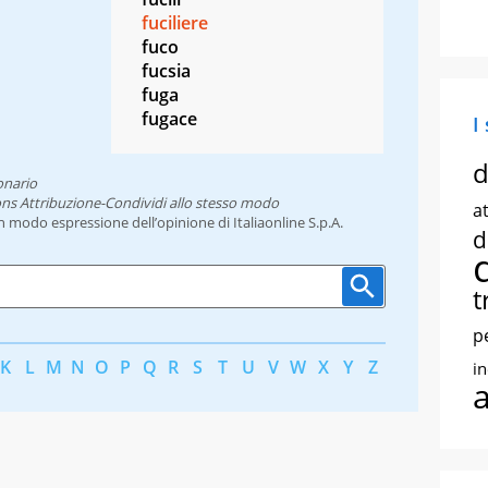
fuciliere
fuco
fucsia
fuga
fugace
I
d
onario
ns Attribuzione-Condividi allo stesso modo
at
un modo espressione dell’opinione di Italiaonline S.p.A.
d
t
p
K
L
M
N
O
P
Q
R
S
T
U
V
W
X
Y
Z
i