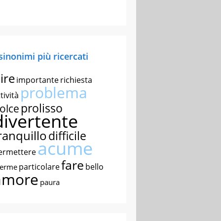
 sinonimi più ricercati
ire
importante
richiesta
problema
tività
prolisso
olce
divertente
ranquillo
difficile
acume
ermettere
fare
particolare
bello
nerme
amore
paura