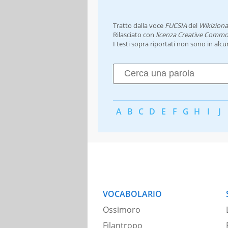
Tratto dalla voce
FUCSIA
del
Wikiziona
Rilasciato con
licenza Creative Commo
I testi sopra riportati non sono in alc
A
B
C
D
E
F
G
H
I
J
VOCABOLARIO
Ossimoro
Filantropo