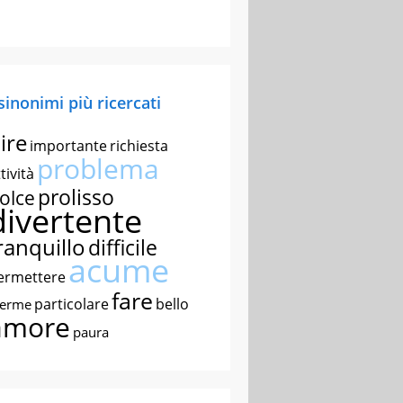
 sinonimi più ricercati
ire
importante
richiesta
problema
tività
prolisso
olce
divertente
ranquillo
difficile
acume
ermettere
fare
particolare
bello
nerme
amore
paura