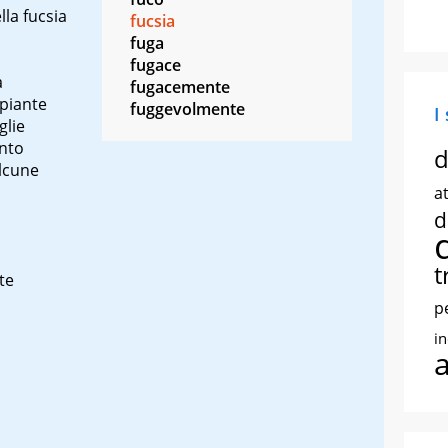
lla fucsia
fucsia
fuga
fugace
a
fugacemente
 piante
fuggevolmente
I
glie
nto
d
alcune
at
d
t
te
p
i