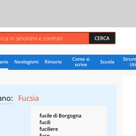
Come si
Strum
ario
Neologismi
Rimario
Scuola
scrive
Uti
ano:
Fucsia
fucile di Borgogna
fucili
fuciliere
fuco