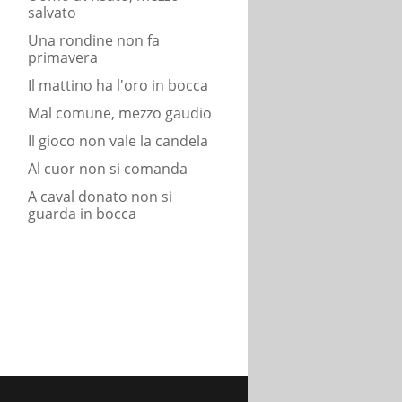
salvato
Una rondine non fa
primavera
Il mattino ha l'oro in bocca
Mal comune, mezzo gaudio
Il gioco non vale la candela
Al cuor non si comanda
A caval donato non si
guarda in bocca