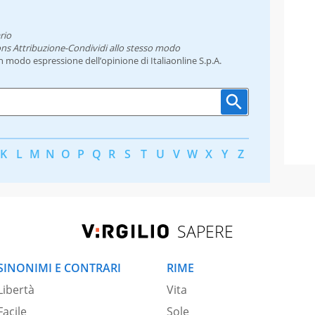
rio
ns Attribuzione-Condividi allo stesso modo
un modo espressione dell’opinione di Italiaonline S.p.A.
K
L
M
N
O
P
Q
R
S
T
U
V
W
X
Y
Z
SAPERE
SINONIMI E CONTRARI
RIME
Libertà
Vita
Facile
Sole