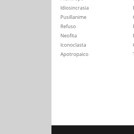
Idiosincrasia
Pusillanime
Refuso
Neofita
Iconoclasta
Apotropaico