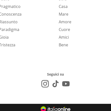
Pragmatico
Casa
Conoscenza
Mare
Riassunto
Amore
Paradigma
Cuore
Gioia
Amici
Tristezza
Bene
Seguici su