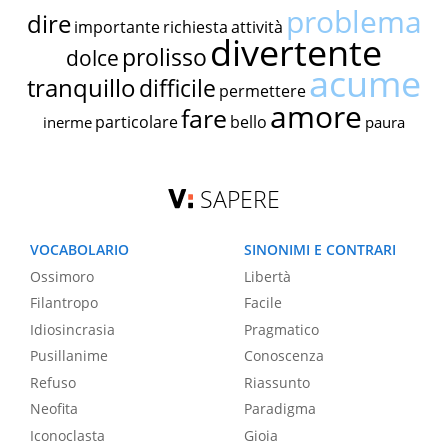
problema
dire
importante
richiesta
attività
divertente
prolisso
dolce
acume
tranquillo
difficile
permettere
amore
fare
particolare
bello
inerme
paura
SAPERE
VOCABOLARIO
SINONIMI E CONTRARI
Ossimoro
Libertà
Filantropo
Facile
Idiosincrasia
Pragmatico
Pusillanime
Conoscenza
Refuso
Riassunto
Neofita
Paradigma
Iconoclasta
Gioia