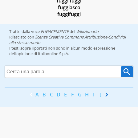
fuggi fuggi
fuggiasco
fuggifuggi
Tratto dalla voce
FUGACEMENTE
del
Wikizionario
Rilasciato con
licenza Creative Commons Attribuzione-Condividi
allo stesso modo
I testi sopra riportati non sono in alcun modo espressione
dell’opinione di Italiaonline S.p.A.
A
B
C
D
E
F
G
H
I
J
K
L
M
N