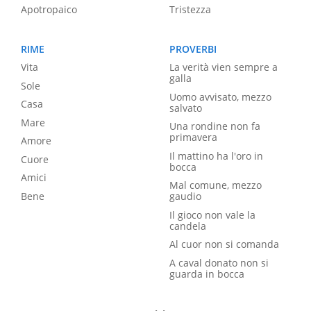
Apotropaico
Tristezza
RIME
PROVERBI
Vita
La verità vien sempre a
galla
Sole
Uomo avvisato, mezzo
Casa
salvato
Mare
Una rondine non fa
primavera
Amore
Il mattino ha l'oro in
Cuore
bocca
Amici
Mal comune, mezzo
Bene
gaudio
Il gioco non vale la
candela
Al cuor non si comanda
A caval donato non si
guarda in bocca