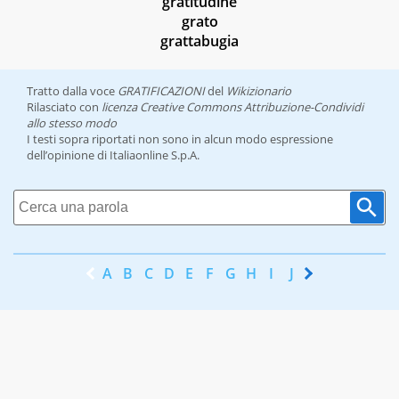
gratitudine
grato
grattabugia
Tratto dalla voce
GRATIFICAZIONI
del
Wikizionario
Rilasciato con
licenza Creative Commons Attribuzione-Condividi
allo stesso modo
I testi sopra riportati non sono in alcun modo espressione
dell’opinione di Italiaonline S.p.A.
A
B
C
D
E
F
G
H
I
J
K
L
M
N