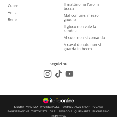
Il mattino ha l'oro in
Cuore
bocca
Amici
Mal comune, mezzo
Bene
gaudio
Il gioco non vale la
candela
Al cuor non si comanda
A caval donato non si
guarda in bocca
Seguici su
LIBERO
VIRGILIO
PAGINEGIALLE
PAGINEGIALLE SHOP
PGCASA
PAGINEBIANCHE
TUTTOCITTÀ
DILEI
SIVIAGGIA
QUIFINANZA
BUONISSIMO
SUPEREVA