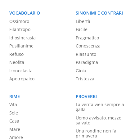
VOCABOLARIO
SINONIMI E CONTRARI
Ossimoro
Libertà
Filantropo
Facile
Idiosincrasia
Pragmatico
Pusillanime
Conoscenza
Refuso
Riassunto
Neofita
Paradigma
Iconoclasta
Gioia
Apotropaico
Tristezza
RIME
PROVERBI
Vita
La verità vien sempre a
galla
Sole
Uomo avvisato, mezzo
Casa
salvato
Mare
Una rondine non fa
primavera
Amore