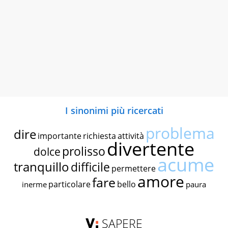
I sinonimi più ricercati
problema
dire
importante
richiesta
attività
divertente
prolisso
dolce
acume
tranquillo
difficile
permettere
amore
fare
particolare
bello
inerme
paura
SAPERE