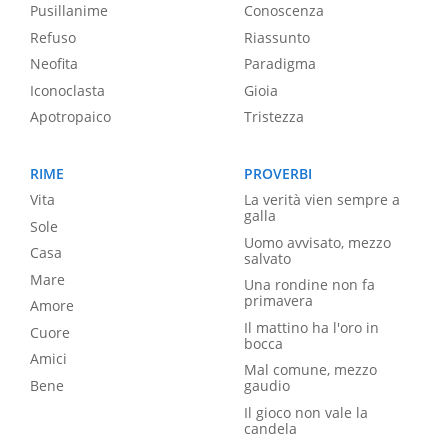
Pusillanime
Conoscenza
Refuso
Riassunto
Neofita
Paradigma
Iconoclasta
Gioia
Apotropaico
Tristezza
RIME
PROVERBI
Vita
La verità vien sempre a
galla
Sole
Uomo avvisato, mezzo
Casa
salvato
Mare
Una rondine non fa
primavera
Amore
Il mattino ha l'oro in
Cuore
bocca
Amici
Mal comune, mezzo
Bene
gaudio
Il gioco non vale la
candela