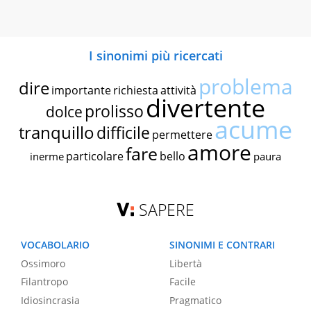
I sinonimi più ricercati
problema
dire
importante
richiesta
attività
divertente
prolisso
dolce
acume
tranquillo
difficile
permettere
amore
fare
particolare
bello
inerme
paura
SAPERE
VOCABOLARIO
SINONIMI E CONTRARI
Ossimoro
Libertà
Filantropo
Facile
Idiosincrasia
Pragmatico