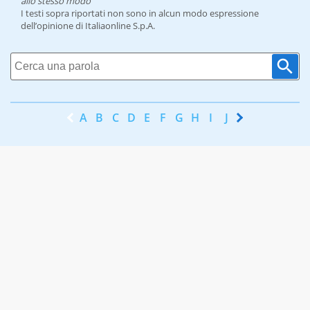
allo stesso modo
I testi sopra riportati non sono in alcun modo espressione
dell’opinione di Italiaonline S.p.A.
A
B
C
D
E
F
G
H
I
J
K
L
M
N