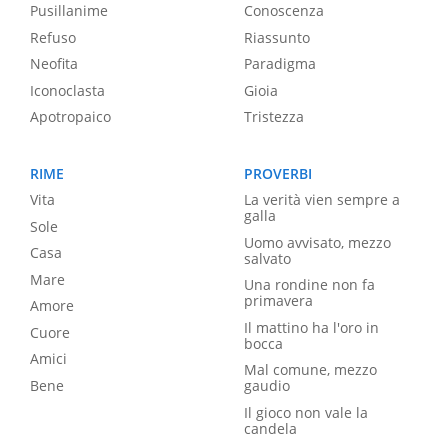
Pusillanime
Conoscenza
Refuso
Riassunto
Neofita
Paradigma
Iconoclasta
Gioia
Apotropaico
Tristezza
RIME
PROVERBI
Vita
La verità vien sempre a
galla
Sole
Uomo avvisato, mezzo
Casa
salvato
Mare
Una rondine non fa
primavera
Amore
Il mattino ha l'oro in
Cuore
bocca
Amici
Mal comune, mezzo
Bene
gaudio
Il gioco non vale la
candela