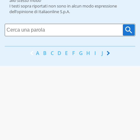
allo stesso modo
I testi sopra riportati non sono in alcun modo espressione
dell’opinione di Italiaonline S.p.A.
A
B
C
D
E
F
G
H
I
J
K
L
M
N