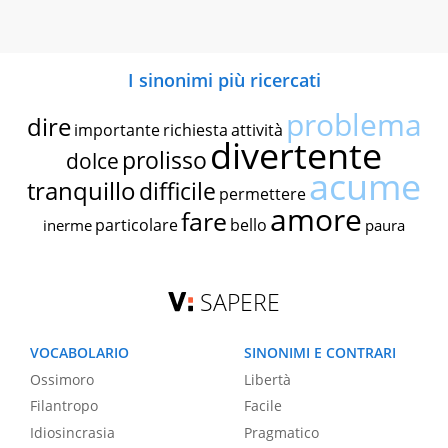
I sinonimi più ricercati
problema
dire
importante
richiesta
attività
divertente
prolisso
dolce
acume
tranquillo
difficile
permettere
amore
fare
particolare
bello
inerme
paura
SAPERE
VOCABOLARIO
SINONIMI E CONTRARI
Ossimoro
Libertà
Filantropo
Facile
Idiosincrasia
Pragmatico