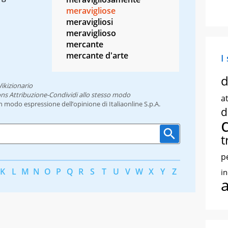
meravigliose
meravigliosi
meraviglioso
mercante
mercante d'arte
I
d
ikizionario
ns Attribuzione-Condividi allo stesso modo
at
un modo espressione dell’opinione di Italiaonline S.p.A.
d
t
p
K
L
M
N
O
P
Q
R
S
T
U
V
W
X
Y
Z
i