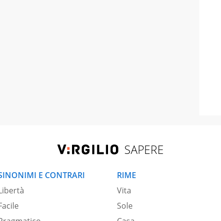
SAPERE
SINONIMI E CONTRARI
RIME
Libertà
Vita
Facile
Sole