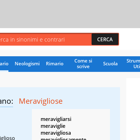
Come si
Strum
ario
Neologismi
Rimario
Scuola
scrive
Uti
ano:
Meravigliose
meravigliarsi
meraviglie
meravigliosa
iglioso
meravigliosamente