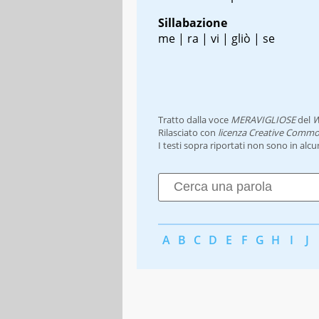
Sillabazione
me | ra | vi | gliò | se
Tratto dalla voce
MERAVIGLIOSE
del
W
Rilasciato con
licenza Creative Commo
I testi sopra riportati non sono in alc
A
B
C
D
E
F
G
H
I
J