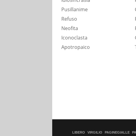
Idiosincrasia
Pusillanime
Refuso
Neofita
Iconoclasta
Apotropaico
LIBERO
VIRGILIO
PAGINEGIALLE
P