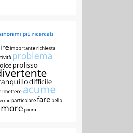
 sinonimi più ricercati
ire
importante
richiesta
problema
tività
prolisso
olce
divertente
ranquillo
difficile
acume
ermettere
fare
particolare
bello
nerme
amore
paura