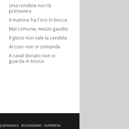
Una rondine non fa
primavera
Il mattino ha l'oro in bocca
Mal comune, mezzo gaudio
Il gioco non vale la candela
Al cuor non si comanda
A caval donato non si
guarda in bocca
QUIFINANZA
BUONISSIMO
SUPEREVA