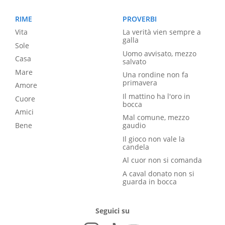
RIME
PROVERBI
Vita
La verità vien sempre a
galla
Sole
Uomo avvisato, mezzo
Casa
salvato
Mare
Una rondine non fa
primavera
Amore
Il mattino ha l'oro in
Cuore
bocca
Amici
Mal comune, mezzo
Bene
gaudio
Il gioco non vale la
candela
Al cuor non si comanda
A caval donato non si
guarda in bocca
Seguici su