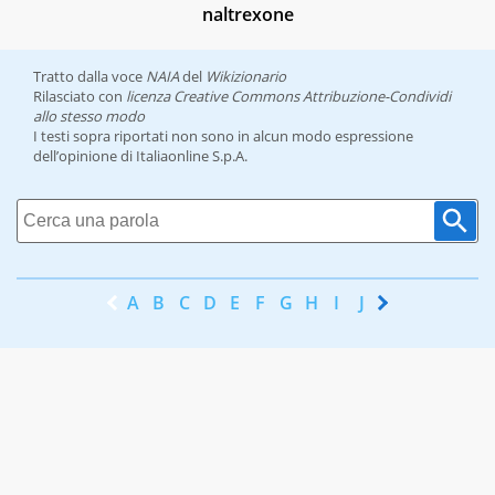
naltrexone
Tratto dalla voce
NAIA
del
Wikizionario
Rilasciato con
licenza Creative Commons Attribuzione-Condividi
allo stesso modo
I testi sopra riportati non sono in alcun modo espressione
dell’opinione di Italiaonline S.p.A.
A
B
C
D
E
F
G
H
I
J
K
L
M
N