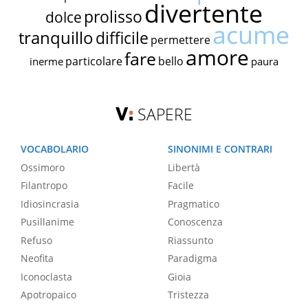
divertente
prolisso
dolce
acume
tranquillo
difficile
permettere
amore
fare
particolare
bello
inerme
paura
SAPERE
VOCABOLARIO
SINONIMI E CONTRARI
Ossimoro
Libertà
Filantropo
Facile
Idiosincrasia
Pragmatico
Pusillanime
Conoscenza
Refuso
Riassunto
Neofita
Paradigma
Iconoclasta
Gioia
Apotropaico
Tristezza