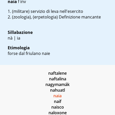
naia
f inv
(militare) servizio di leva nell'esercito
(zoologia), (erpetologia) Definizione mancante
Sillabazione
nà | ia
Etimologia
forse dal friulano naie
naftalene
naftalina
nagymamák
nahuatl
naia
naif
naisco
naloxone