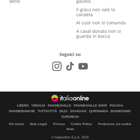
Bene
gaudio
Il gioco non vale la
candela
Al cuor non si comanda
A caval donato non si
guarda in bocca
Seguici su
LIBERO
VIRGILIO
PAGINEGIALLE
PAGINEGIALLE SHOP
PGCASA
PAGINEBIANCHE
TUTTOCITTÀ
DILEI
SIVIAGGIA
QUIFINANZA
BUONISSIMO
SUPEREVA
Chi siamo
Note Legali
Privacy
Cookie Policy
Preferenze sui cookie
Aiuto
© Italiaonline S.p.A. 2026