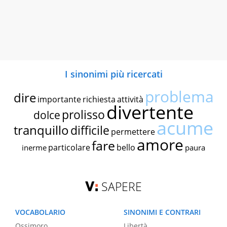
I sinonimi più ricercati
problema
dire
importante
richiesta
attività
divertente
prolisso
dolce
acume
tranquillo
difficile
permettere
amore
fare
particolare
bello
inerme
paura
SAPERE
VOCABOLARIO
SINONIMI E CONTRARI
Ossimoro
Libertà