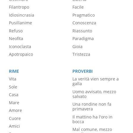
Filantropo
Facile
Idiosincrasia
Pragmatico
Pusillanime
Conoscenza
Refuso
Riassunto
Neofita
Paradigma
Iconoclasta
Gioia
Apotropaico
Tristezza
RIME
PROVERBI
Vita
La verità vien sempre a
galla
Sole
Uomo avvisato, mezzo
Casa
salvato
Mare
Una rondine non fa
primavera
Amore
Il mattino ha l'oro in
Cuore
bocca
Amici
Mal comune, mezzo