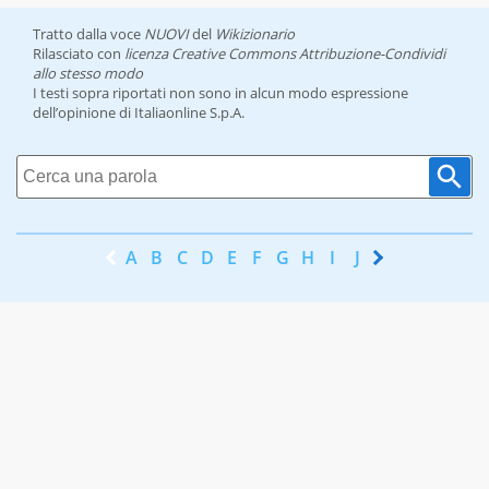
Tratto dalla voce
NUOVI
del
Wikizionario
Rilasciato con
licenza Creative Commons Attribuzione-Condividi
allo stesso modo
I testi sopra riportati non sono in alcun modo espressione
dell’opinione di Italiaonline S.p.A.
A
B
C
D
E
F
G
H
I
J
K
L
M
N