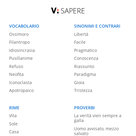
SAPERE
VOCABOLARIO
SINONIMI E CONTRARI
Ossimoro
Libertà
Filantropo
Facile
Idiosincrasia
Pragmatico
Pusillanime
Conoscenza
Refuso
Riassunto
Neofita
Paradigma
Iconoclasta
Gioia
Apotropaico
Tristezza
RIME
PROVERBI
Vita
La verità vien sempre a
galla
Sole
Uomo avvisato, mezzo
Casa
salvato