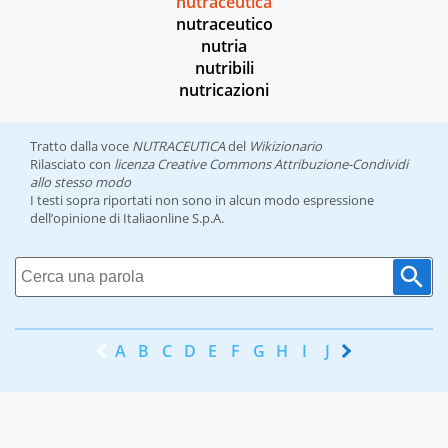
nutraceutica
nutraceutico
nutria
nutribili
nutricazioni
Tratto dalla voce
NUTRACEUTICA
del
Wikizionario
Rilasciato con
licenza Creative Commons Attribuzione-Condividi
allo stesso modo
I testi sopra riportati non sono in alcun modo espressione
dell’opinione di Italiaonline S.p.A.
A
B
C
D
E
F
G
H
I
J
K
L
M
N