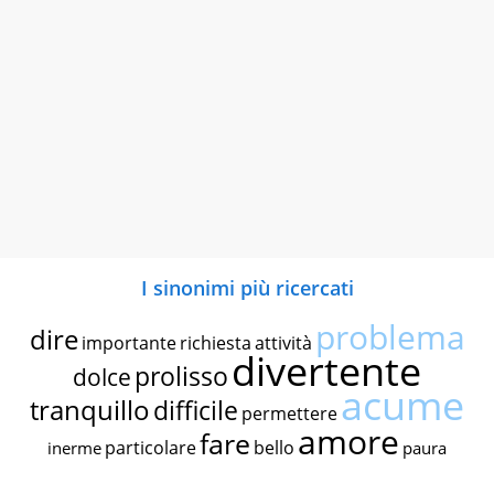
I sinonimi più ricercati
problema
dire
importante
richiesta
attività
divertente
prolisso
dolce
acume
tranquillo
difficile
permettere
amore
fare
particolare
bello
inerme
paura