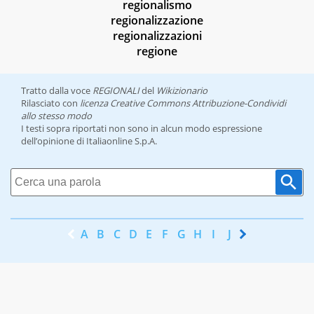
regionalismo
regionalizzazione
regionalizzazioni
regione
Tratto dalla voce
REGIONALI
del
Wikizionario
Rilasciato con
licenza Creative Commons Attribuzione-Condividi
allo stesso modo
I testi sopra riportati non sono in alcun modo espressione
dell’opinione di Italiaonline S.p.A.
A
B
C
D
E
F
G
H
I
J
K
L
M
N