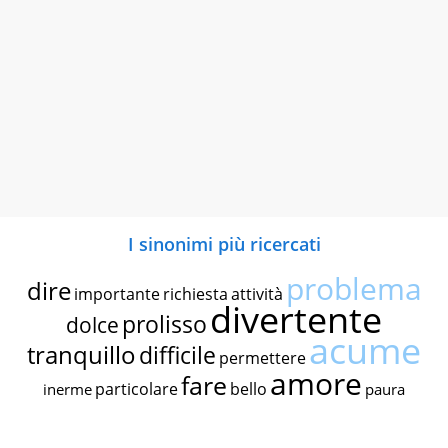
I sinonimi più ricercati
problema
dire
importante
richiesta
attività
divertente
prolisso
dolce
acume
tranquillo
difficile
permettere
amore
fare
particolare
bello
inerme
paura