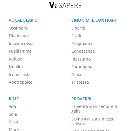
SAPERE
VOCABOLARIO
SINONIMI E CONTRARI
Ossimoro
Libertà
Filantropo
Facile
Idiosincrasia
Pragmatico
Pusillanime
Conoscenza
Refuso
Riassunto
Neofita
Paradigma
Iconoclasta
Gioia
Apotropaico
Tristezza
RIME
PROVERBI
Vita
La verità vien sempre a
galla
Sole
Uomo avvisato, mezzo
Casa
salvato
Mare