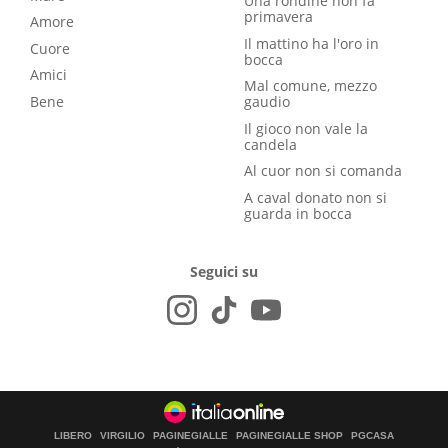
Una rondine non fa
primavera
Amore
Il mattino ha l'oro in
Cuore
bocca
Amici
Mal comune, mezzo
Bene
gaudio
Il gioco non vale la
candela
Al cuor non si comanda
A caval donato non si
guarda in bocca
Seguici su
LIBERO
VIRGILIO
PAGINEGIALLE
PAGINEGIALLE SHOP
PGCASA