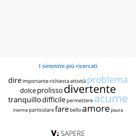
I sinonimi più ricercati
problema
dire
importante
richiesta
attività
divertente
prolisso
dolce
acume
tranquillo
difficile
permettere
amore
fare
particolare
bello
inerme
paura
SAPERE