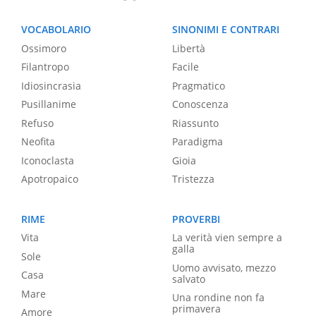
VOCABOLARIO
SINONIMI E CONTRARI
Ossimoro
Libertà
Filantropo
Facile
Idiosincrasia
Pragmatico
Pusillanime
Conoscenza
Refuso
Riassunto
Neofita
Paradigma
Iconoclasta
Gioia
Apotropaico
Tristezza
RIME
PROVERBI
Vita
La verità vien sempre a
galla
Sole
Uomo avvisato, mezzo
Casa
salvato
Mare
Una rondine non fa
primavera
Amore