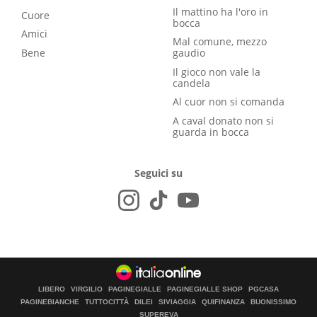
Il mattino ha l'oro in
Cuore
bocca
Amici
Mal comune, mezzo
Bene
gaudio
Il gioco non vale la
candela
Al cuor non si comanda
A caval donato non si
guarda in bocca
Seguici su
LIBERO
VIRGILIO
PAGINEGIALLE
PAGINEGIALLE SHOP
PGCASA
PAGINEBIANCHE
TUTTOCITTÀ
DILEI
SIVIAGGIA
QUIFINANZA
BUONISSIMO
SUPEREVA