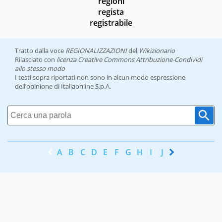
regioni
regista
registrabile
Tratto dalla voce
REGIONALIZZAZIONI
del
Wikizionario
Rilasciato con
licenza Creative Commons Attribuzione-Condividi
allo stesso modo
I testi sopra riportati non sono in alcun modo espressione
dell’opinione di Italiaonline S.p.A.
A
B
C
D
E
F
G
H
I
J
K
L
M
N